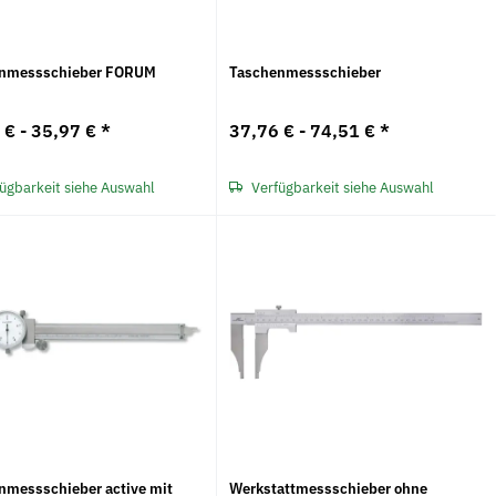
nmessschieber FORUM
Taschenmessschieber
 € -
35,97 €
*
37,76 € -
74,51 €
*
ügbarkeit siehe Auswahl
Verfügbarkeit siehe Auswahl
Neu
nmessschieber active mit
Werkstattmessschieber ohne
eiben - SP 125x1,0x23
Taschenbandmaß PRO-FLEX 3 m
K