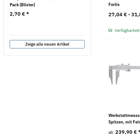
Fortis
Pack (Blister)
abrollend
2,70 €
*
1,80 €
*
27,04 € -
31,
0,03 € pro 1 m
Verfügbarkeit
Zeige alle neuen Artikel
Werkstattmesss
Spitzen, mit Fei
239,90 €
ab