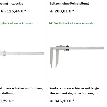
esung inox eckig
Spitzen, ohne Feinstellung
(616399000) 100 Jahre
P
6,58 €
*
 € -
126,44 €
*
200,81 €
*
ab
tück
ügbarkeit siehe Auswahl
Verfügbarkeit siehe Auswahl
attmessschieber mit Spitzen,
Werkstattmessschieber mit langen
nstellung
Messschenkeln, ohne Spitzen, mit
Feinstellung
0,79 €
*
345,10 €
*
ab