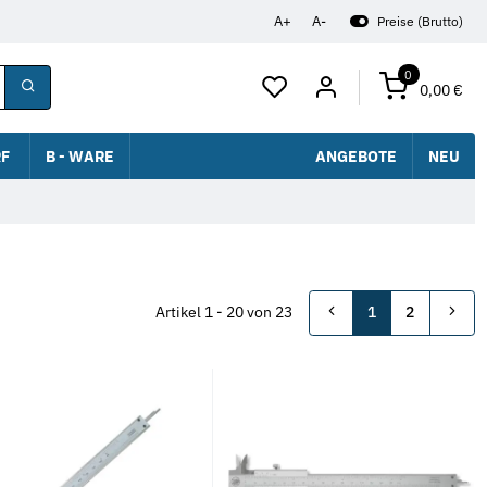
A+
A-
Preise (Brutto)
0
0,00 €
F
B - WARE
ANGEBOTE
NEU
Artikel 1 - 20 von 23
1
2