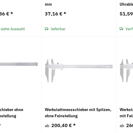
mm
Uhrabl
Akawax
INOX, TF 41 
Metabo
9,25 € -
17,74 €
*
86 €
*
37,16 €
*
51,59
10,25 €
*
1,03 € pro 1 S
 siehe Auswahl
lieferbar
Verf
chieber ohne
Werkstattmessschieber mit Spitzen,
Werkst
nstellung
ohne Feinstellung
mit Fei
*
200,40 €
*
26
ab
ab