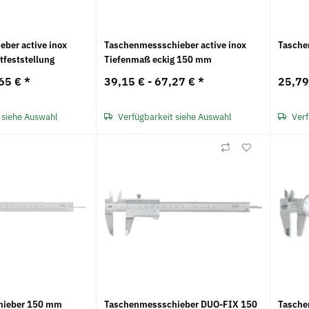
ber active inox
Taschenmessschieber active inox
Tasche
feststellung
Tiefenmaß eckig 150 mm
65 €
*
39,15 € -
67,27 €
*
25,79
 siehe Auswahl
Verfügbarkeit siehe Auswahl
Verf
Neu
Neu
hieber 150 mm
Taschenmessschieber DUO-FIX 150
Tasche
x 66 m, leise
Hochleistungs-Schneidfett opta®
10x Trennsch