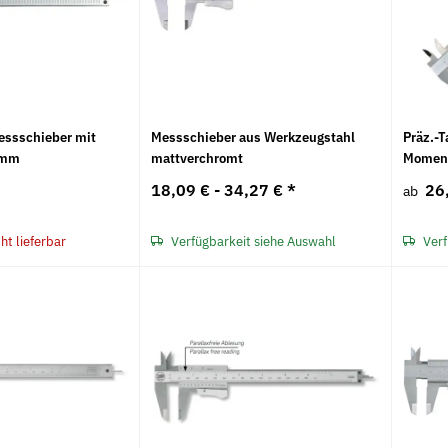
essschieber mit
Messschieber aus Werkzeugstahl
Präz.-
 mm
mattverchromt
Moment
18,09 € -
34,27 €
*
26
ab
t lieferbar
Verfügbarkeit siehe Auswahl
Verf