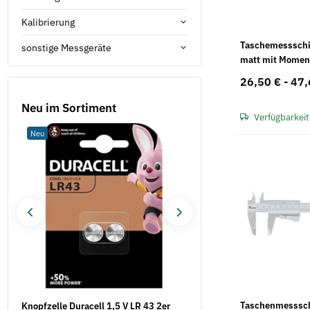
Kalibrierung
Taschemessschie
sonstige Messgeräte
matt mit Moment
26,50 € -
47,
Neu im Sortiment
Verfügbarkeit
Neu
Neu
Taschenmesssc
Knopfzelle Duracell 1,5 V LR 43 2er
Klebeband - BOPP 50 mm 