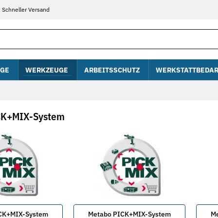
Schneller Versand
GE
WERKZEUGE
ARBEITSSCHUTZ
WERKSTATTBEDAR
CK+MIX-System
CK+MIX-System
Metabo PICK+MIX-System
M