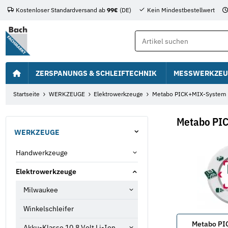
Kostenloser Standardversand ab
99€
(DE)
Kein Mindestbestellwert
ZERSPANUNGS & SCHLEIFTECHNIK
MESSWERKZEU
Startseite
WERKZEUGE
Elektrowerkzeuge
Metabo PICK+MIX-System
Metabo PI
WERKZEUGE
Handwerkzeuge
Elektrowerkzeuge
Milwaukee
Winkelschleifer
Metabo PI
Akku-Klasse 10,8 Volt Li-Ion