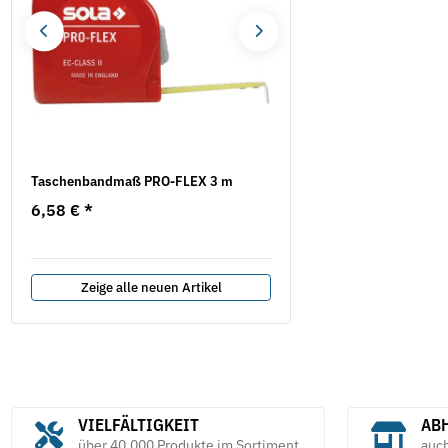
Taschenbandmaß PRO-FLEX 3 m
Werkzeugaufnahme STZY
Schleifhülsen
6,58 €
*
5,49 €
*
Zeige alle neuen Artikel
VIELFÄLTIGKEIT
ABH
über 40.000 Produkte im Sortiment
auc