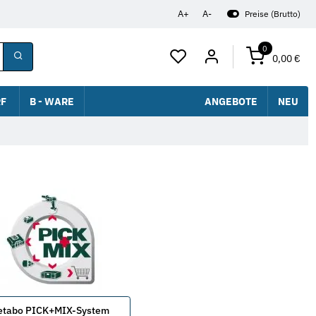
A+
A-
Preise (Brutto)
0
0,00 €
F
B - WARE
ANGEBOTE
NEU
etabo PICK+MIX-System