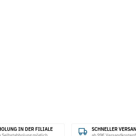
 für
Hochleistungs-Schneidfett opta®
Mess- und Ko
Akawax
Naturhartges
9,25 € -
17,74 €
*
254,90
ab
OLUNG IN DER FILIALE
SCHNELLER VERSA
h Selbstabholung möglich
ab 99€ Versandkostenf