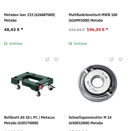
Metabox leer 215 (626887000)
Multifunktionstisch MWB 100
Metabo
(626991000) Metabo
48,43 €
*
196,35 €
*
332,01 €
lieferbar
lieferbar
Rollbrett AS 18 L PC / MetaLoc
Schnellspannmutter M 14
Metabo (630174000)
(630832000) Metabo