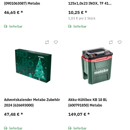
(0901063087) Metabo
125x1,0x23 INOX, TF 41
(616399000) 100 Jahre Metabo
46,65 €
*
10,25 €
*
1,03 € pro 1 Stück
lieferbar
lieferbar
Adventskalender Metabo Zubehör
Akku-Kühlbox KB 18 BL
2024 (626693000)
(600791850) Metabo
47,48 €
*
149,07 €
*
lieferbar
lieferbar