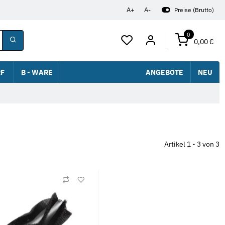
A+
A-
Preise (Brutto)
0
0,00 €
F
B - WARE
ANGEBOTE
NEU
Artikel 1 - 3 von 3