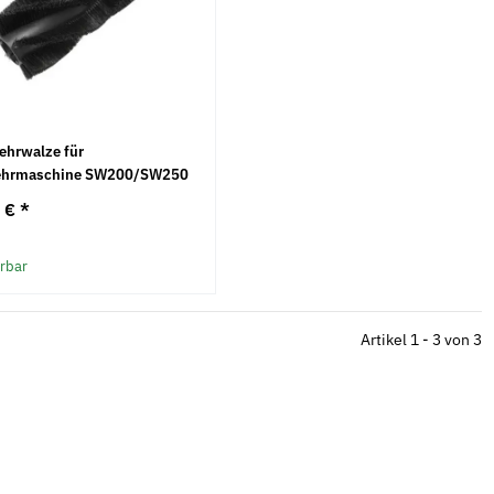
ehrwalze für
ehrmaschine SW200/SW250
5 €
*
erbar
Artikel 1 - 3 von 3