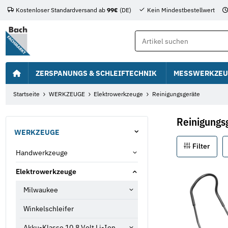
Kostenloser Standardversand ab
99€
(DE)
Kein Mindestbestellwert
ZERSPANUNGS & SCHLEIFTECHNIK
MESSWERKZEU
Startseite
WERKZEUGE
Elektrowerkzeuge
Reinigungsgeräte
Reinigungs
WERKZEUGE
Filter
Handwerkzeuge
Elektrowerkzeuge
Milwaukee
Winkelschleifer
Akku-Klasse 10,8 Volt Li-Ion