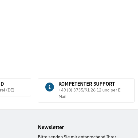
(616399000) 100 Jahre
Pack (Blister)
2,70 €
*
tück
ND
KOMPETENTER SUPPORT
rei (DE)
+49 (0) 3735/91 26 12 und per E-
Mail
Newsletter
Bitte senden Sie mir entsprechend Ihrer