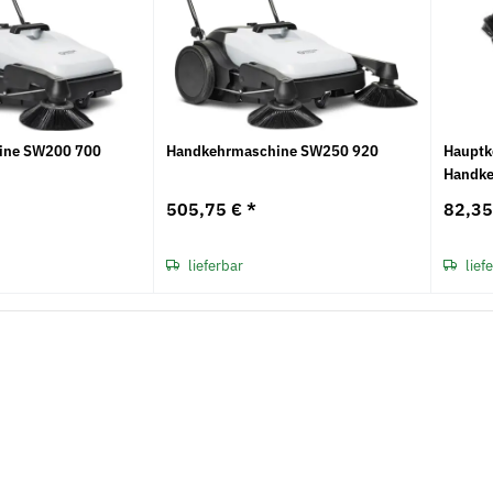
ine SW200 700
Handkehrmaschine SW250 920
Hauptk
Handk
505,75 €
*
82,3
lieferbar
lief