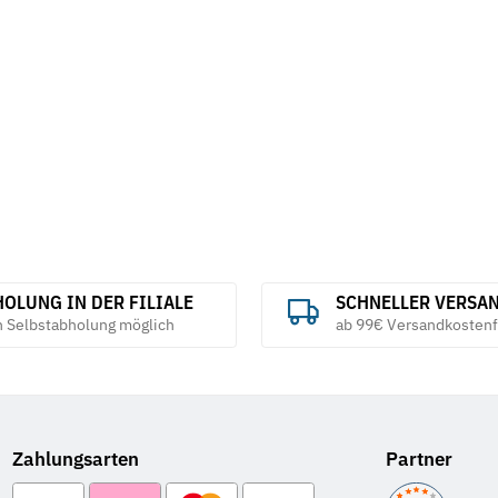
 Güte 0
Schleifhülsen
INOX, TF 41 
Metabo
5,49 €
*
10,25 €
*
1,03 € pro 1 S
OLUNG IN DER FILIALE
SCHNELLER VERSA
h Selbstabholung möglich
ab 99€ Versandkostenf
Zahlungsarten
Partner