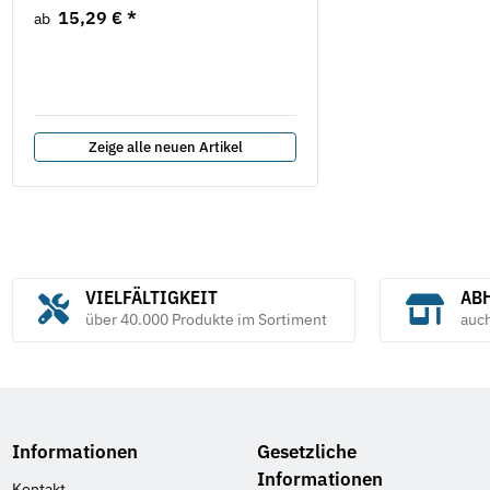
Naturhartgestein DIN 876
15,29 €
*
ab
254,90 €
*
ab
Zeige alle neuen Artikel
VIELFÄLTIGKEIT
ABH
über 40.000 Produkte im Sortiment
auc
Informationen
Gesetzliche
Informationen
Kontakt