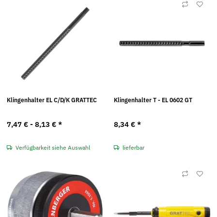
Klingenhalter EL C/D/K GRATTEC
Klingenhalter T - EL 0602 GT
7,47 € -
8,13 €
*
8,34 €
*
Verfügbarkeit siehe Auswahl
lieferbar