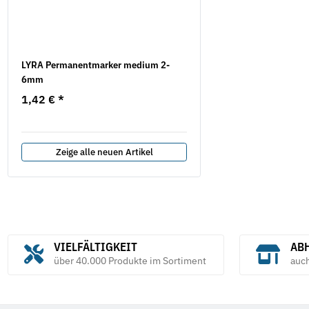
LYRA Permanentmarker medium 2-
Klebeband - BOPP 50 mm 
6mm
abrollend
1,42 €
*
1,80 €
*
0,03 € pro 1 m
Zeige alle neuen Artikel
VIELFÄLTIGKEIT
ABH
über 40.000 Produkte im Sortiment
auc