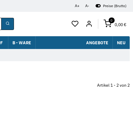
A+
A-
Preise (Brutto)
0
0,00 €
F
B - WARE
ANGEBOTE
NEU
Artikel 1 - 2 von 2