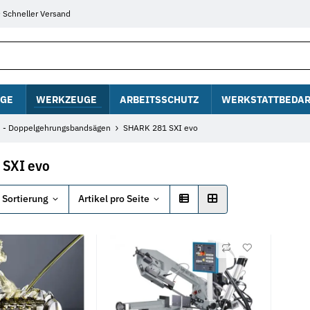
Schneller Versand
GE
WERKZEUGE
ARBEITSSCHUTZ
WERKSTATTBEDAR
 - Doppelgehrungsbandsägen
SHARK 281 SXI evo
 SXI evo
Sortierung
Artikel pro Seite