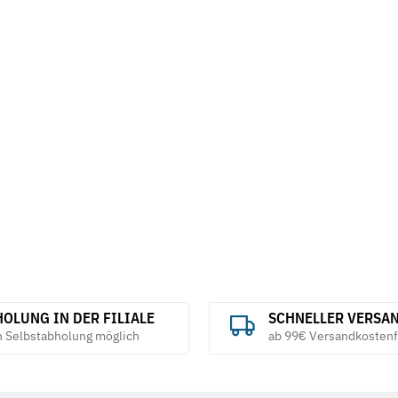
x 66 m, leise
Mess- und Kontrollplatte aus
Knopfzelle Du
Naturhartgestein DIN 876 Güte 0
Pack (Blister)
254,90 €
*
2,70 €
*
ab
OLUNG IN DER FILIALE
SCHNELLER VERSA
h Selbstabholung möglich
ab 99€ Versandkostenf