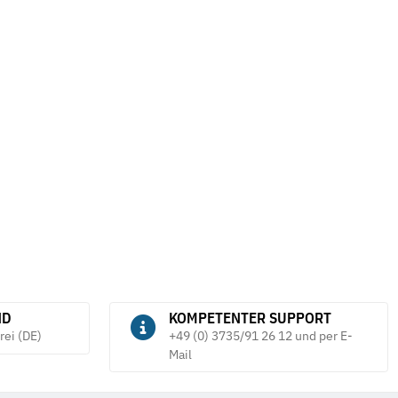
racell 1,5 V LR 43 2er
Rundbürste Stahldraht gewellt mit
L
Schaft Ø 6mm Lessmann
4,76 € -
5,71 €
*
ND
KOMPETENTER SUPPORT
rei (DE)
+49 (0) 3735/91 26 12 und per E-
Mail