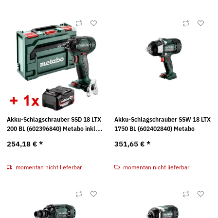
Akku-Schlagschrauber SSD 18 LTX
Akku-Schlagschrauber SSW 18 LTX
200 BL (602396840) Metabo inkl.
1750 BL (602402840) Metabo
Li-Power Akkupack 4,0 Ah
254,18 €
*
351,65 €
*
(625027000)
momentan nicht lieferbar
momentan nicht lieferbar