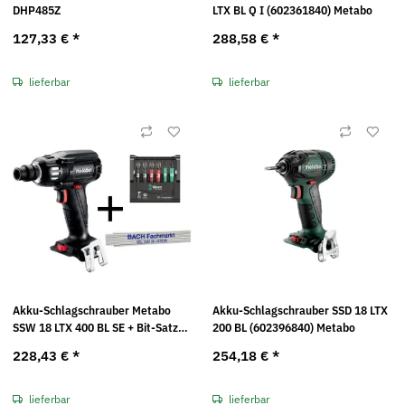
DHP485Z
LTX BL Q I (602361840) Metabo
127,33 €
*
288,58 €
*
lieferbar
lieferbar
Akku-Schlagschrauber Metabo
Akku-Schlagschrauber SSD 18 LTX
SSW 18 LTX 400 BL SE + Bit-Satz
200 BL (602396840) Metabo
Bit-Check 6 Impaktor 1 + Zollstock
228,43 €
*
254,18 €
*
2 m
lieferbar
lieferbar