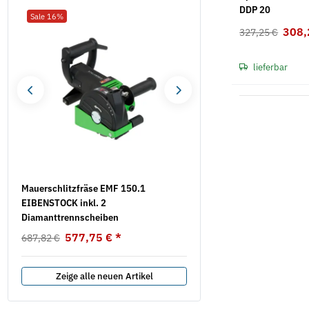
DDP 20
Sale 16%
Neu
308,
327,25 €
lieferbar
Mauerschlitzfräse EMF 150.1
Knopfzelle Duracell 1,5 V
EIBENSTOCK inkl. 2
Pack (Blister)
Diamanttrennscheiben
2,70 €
*
577,75 €
*
687,82 €
Zeige alle neuen Artikel