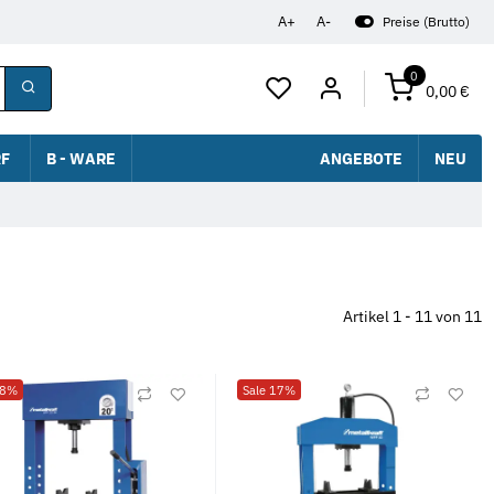
A+
A-
Preise (Brutto)
0
0,00 €
F
B - WARE
ANGEBOTE
NEU
Artikel 1 - 11 von 11
18%
Sale 17%