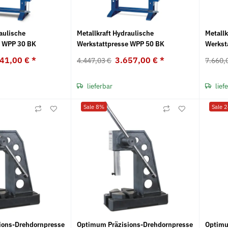
aulische
Metallkraft Hydraulische
Metallk
e WPP 30 BK
Werkstattpresse WPP 50 BK
Werkst
241,00 €
*
3.657,00 €
*
4.447,03 €
7.660,
lieferbar
lief
Sale 8%
Sale 
ions-Drehdornpresse
Optimum Präzisions-Drehdornpresse
Optimu