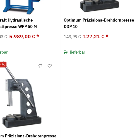
raft Hydraulische
Optimum Präzisions-Drehdornpresse
attpresse WPP 50 M
DDP 10
5.989,00 €
*
127,21 €
*
03 €
143,99 €
erbar
lieferbar
24%
m Präzisions-Drehdornpresse