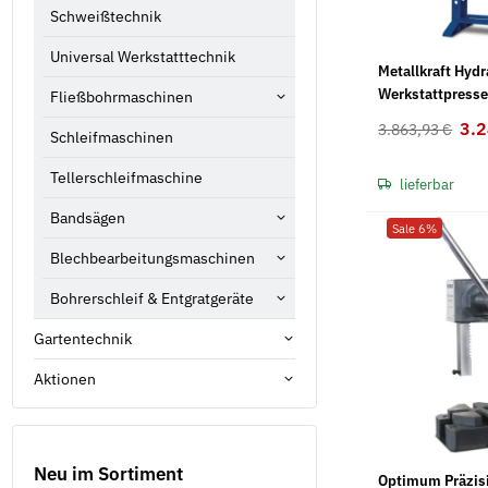
Schweißtechnik
Universal Werkstatttechnik
Metallkraft Hydr
Werkstattpress
Fließbohrmaschinen
3.
3.863,93 €
Schleifmaschinen
Tellerschleifmaschine
lieferbar
Bandsägen
Sale 6%
Blechbearbeitungsmaschinen
Bohrerschleif & Entgratgeräte
Gartentechnik
Aktionen
Neu im Sortiment
Optimum Präzis