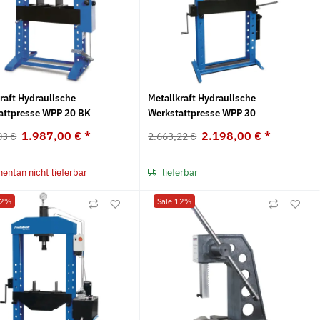
raft Hydraulische
Metallkraft Hydraulische
attpresse WPP 20 BK
Werkstattpresse WPP 30
1.987,00 €
*
2.198,00 €
*
03 €
2.663,22 €
ntan nicht lieferbar
lieferbar
22%
Sale 12%