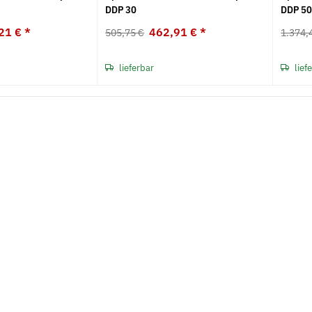
DDP 30
DDP 5
Neu
Neu
21 €
*
462,91 €
*
505,75 €
1.374,
lieferbar
lief
 LR 43 2er
Taschenbandmaß Trimatic gelb
Taschenban
15,29 €
*
6,58 €
*
ab