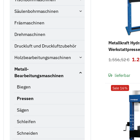
Säulenbohrmaschinen
Fräsmaschinen
Drehmaschinen
Metallkraft Hydr
Druckluft und Druckluftzubehör
Werkstattpress
Holzbearbeitungsmaschinen
1.
1.556,52 €
Metall-
Bearbeitungsmaschinen
lieferbar
Biegen
Sale 16%
Pressen
Sägen
Schleifen
Schneiden