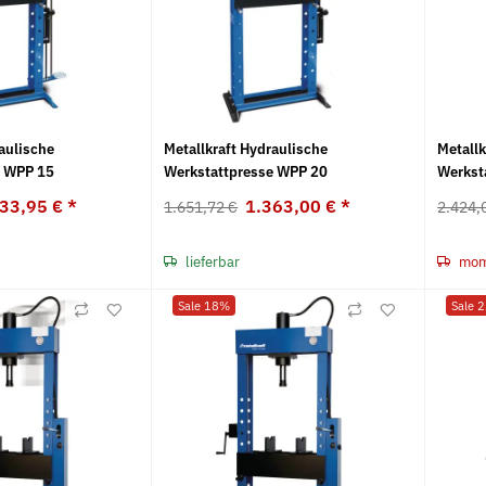
aulische
Metallkraft Hydraulische
Metallk
e WPP 15
Werkstattpresse WPP 20
Werkst
233,95 €
*
1.363,00 €
*
1.651,72 €
2.424,
lieferbar
mome
Sale 18%
Sale 