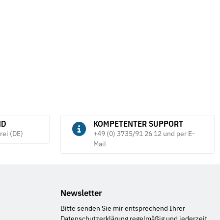
a
15,29 €
*
ab
0
ND
KOMPETENTER SUPPORT
rei (DE)
+49 (0) 3735/91 26 12 und per E-
Mail
Newsletter
Bitte senden Sie mir entsprechend Ihrer
Datenschutzerklärung
regelmäßig und jederzeit