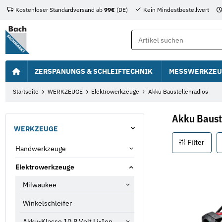
Kostenloser Standardversand ab
99€
(DE)
Kein Mindestbestellwert
ZERSPANUNGS & SCHLEIFTECHNIK
MESSWERKZEU
Startseite
WERKZEUGE
Elektrowerkzeuge
Akku Baustellenradios
Akku Baust
WERKZEUGE
Filter
Handwerkzeuge
Elektrowerkzeuge
Milwaukee
Winkelschleifer
Akku-Klasse 10,8 Volt Li-Ion