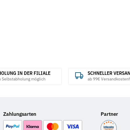
EIBENSTOCK inkl. 2
Pack (Blister)
Diamanttrennscheiben
2,70 €
*
577,75 €
*
687,82 €
OLUNG IN DER FILIALE
SCHNELLER VERSA
h Selbstabholung möglich
ab 99€ Versandkostenf
Zahlungsarten
Partner