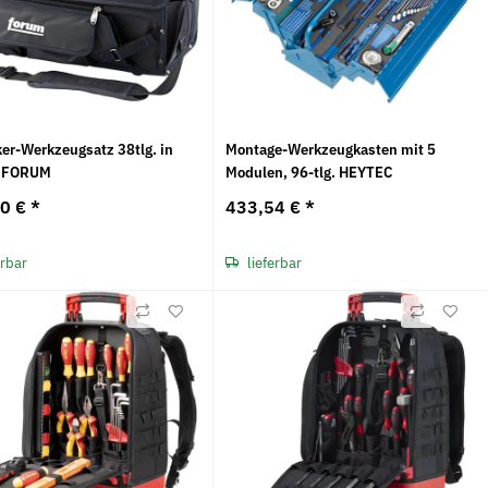
ker-Werkzeugsatz 38tlg. in
Montage-Werkzeugkasten mit 5
e FORUM
Modulen, 96-tlg. HEYTEC
50 €
*
433,54 €
*
erbar
lieferbar