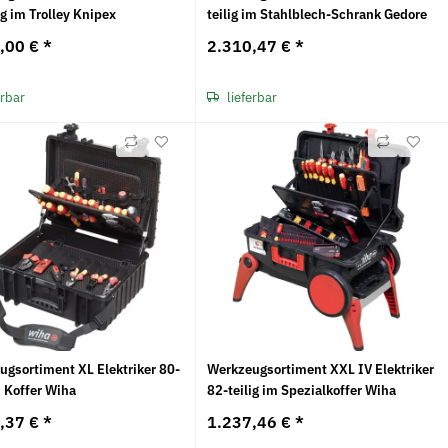
ig im Trolley Knipex
teilig im Stahlblech-Schrank Gedore
,00 €
*
2.310,47 €
*
erbar
lieferbar
ugsortiment XL Elektriker 80-
Werkzeugsortiment XXL IV Elektriker
in Koffer Wiha
82-teilig im Spezialkoffer Wiha
,37 €
*
1.237,46 €
*