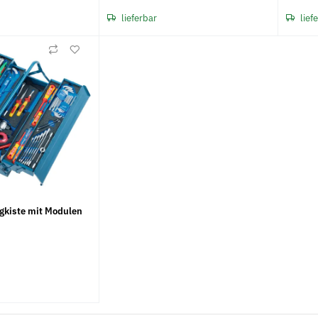
lieferbar
lief
Neu
Neu
gkiste mit Modulen
x 66 m, leise
Werkzeugaufnahme STZY für
10x Trennsch
Schleifhülsen
INOX, TF 41 
Metabo
5,49 €
*