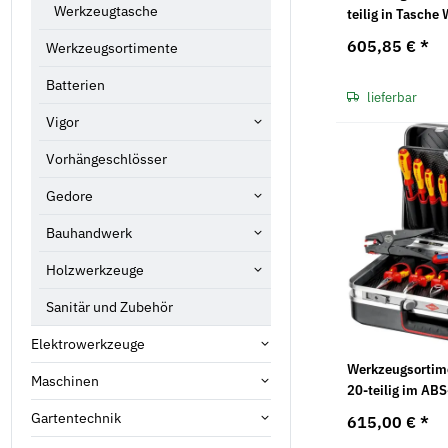
Werkzeugtasche
teilig in Tasche
605,85 €
*
Werkzeugsortimente
Batterien
lieferbar
Vigor
Vorhängeschlösser
Gedore
Bauhandwerk
Holzwerkzeuge
Sanitär und Zubehör
Elektrowerkzeuge
Werkzeugsortime
Maschinen
20-teilig im AB
Gartentechnik
615,00 €
*