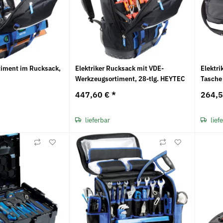
timent im Rucksack,
Elektriker Rucksack mit VDE-
Elektri
Werkzeugsortiment, 28-tlg. HEYTEC
Tasch
447,60 €
*
264,
lieferbar
lief