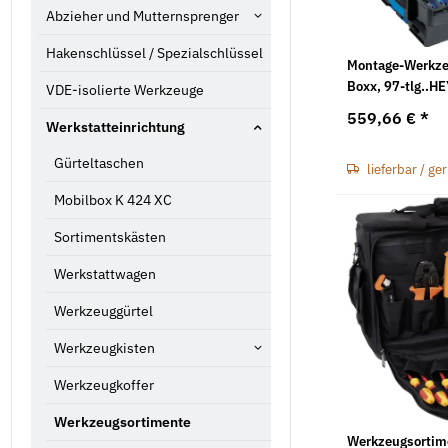
Abzieher und Mutternsprenger
Hakenschlüssel / Spezialschlüssel
Montage-Werkzeu
Boxx, 97-tlg..H
VDE-isolierte Werkzeuge
559,66 €
*
Werkstatteinrichtung
Gürteltaschen
lieferbar / ge
Mobilbox K 424 XC
Sortimentskästen
Werkstattwagen
Werkzeuggürtel
Werkzeugkisten
Werkzeugkoffer
Werkzeugsortimente
Werkzeugsortime