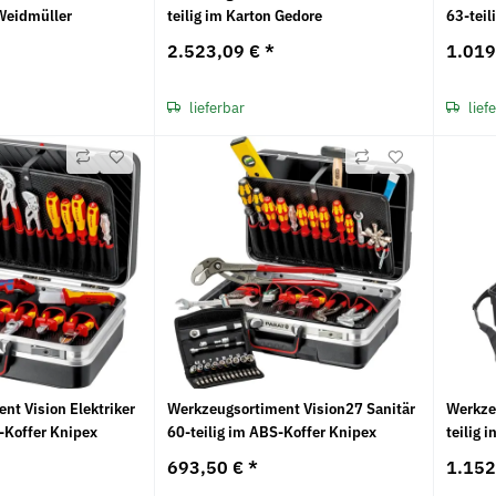
 Weidmüller
teilig im Karton Gedore
63-teil
2.523,09 €
*
1.019
lieferbar
lief
nt Vision Elektriker
Werkzeugsortiment Vision27 Sanitär
Werkze
S-Koffer Knipex
60-teilig im ABS-Koffer Knipex
teilig 
693,50 €
*
1.152