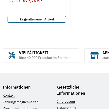
577,75 €
*
687,82 €
0,03 € pro 1 m
Zeige alle neuen Artikel
VIELFÄLTIGKEIT
ABH
über 40.000 Produkte im Sortiment
auc
Informationen
Gesetzliche
Informationen
Kontakt
Impressum
Zahlungsmöglichkeiten
Datenschutz
Versandinformationen