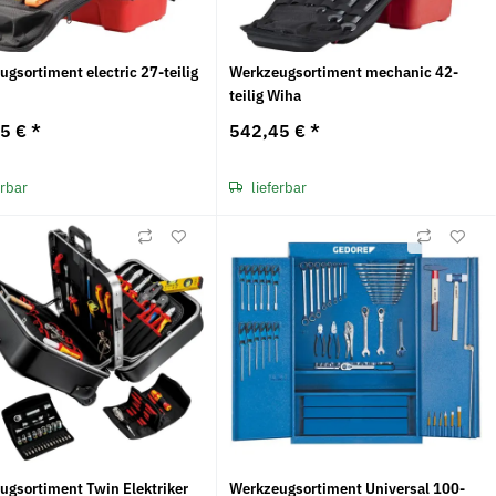
gsortiment electric 27-teilig
Werkzeugsortiment mechanic 42-
teilig Wiha
45 €
*
542,45 €
*
erbar
lieferbar
ugsortiment Twin Elektriker
Werkzeugsortiment Universal 100-