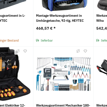
gsortiment in L-
Montage-Werkzeugsortiment in
Werkzeu
EYTEC
Umhängetasche, 92-tlg. HEYTEC
Wiha
468,57 €
*
542,
ringer Bestand
lieferbar
lief
nt Elektriker 12-
Werkzeugsortiment Mechaniker 180-
Werkze