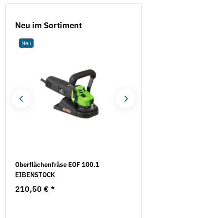
Neu im Sortiment
Neu
Neu
Oberflächenfräse EOF 100.1
10x Trennscheiben - SP 
EIBENSTOCK
INOX, TF 41 (616399000)
Metabo
210,50 €
*
10,25 €
*
1,03 € pro 1 Stück