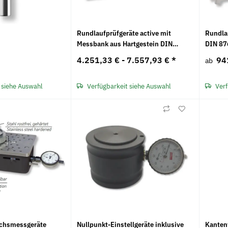
Rundlaufprüfgeräte active mit
Rundla
Messbank aus Hartgestein DIN
DIN 87
876/1
4.251,33 € -
7.557,93 €
*
94
ab
 siehe Auswahl
Verfügbarkeit siehe Auswahl
Verf
125x1,0x23
Knopfzelle Duracell 1,5 V LR 43 2er
Hochleistung
 100 Jahre
Pack (Blister)
Akawax
2,70 €
*
9,25 € -
17
ichsmessgeräte
Nullpunkt-Einstellgeräte inklusive
Kanten