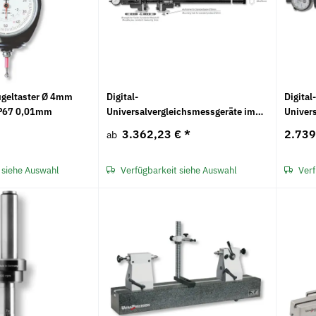
ugeltaster Ø 4mm
Digital-
Digital
IP67 0,01mm
Universalvergleichsmessgeräte im
Univer
Etui DIGI PLATON CARBON für
Etui M
3.362,23 €
*
2.739
ab
Innen- und Außenmessungen
Innen-
 siehe Auswahl
Verfügbarkeit siehe Auswahl
Verf
Neu
Neu