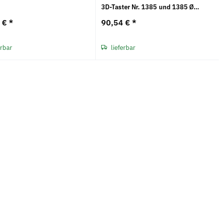
3D-Taster Nr. 1385 und 1385 Ø
4x27mm
0 €
*
90,54 €
*
erbar
lieferbar