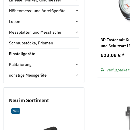
Höhenmess- und Anreißgeräte
Lupen
Messplatten und Messtische
3D-Taster mit K
Schraubstöcke, Prismen
und Schutzart 
Einstellgeräte
623,08 €
*
Kalibrierung
Verfügbarkeit
sonstige Messgeräte
Neu im Sortiment
Neu
Neu