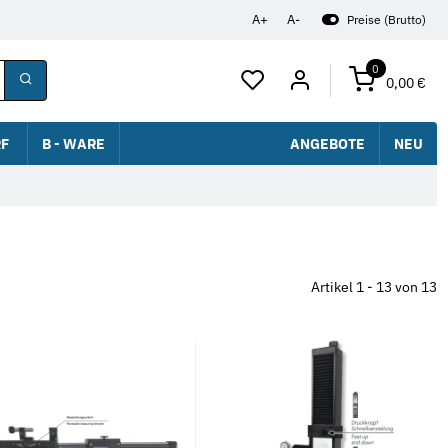
A+
A-
Preise (Brutto)
0
0,00 €
F
B - WARE
ANGEBOTE
NEU
Artikel 1 - 13 von 13