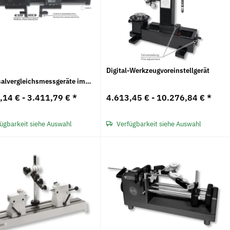
-
Digital-Werkzeugvoreinstellgerät
salvergleichsmessgeräte im
INI DIGI PLATON CARBON für
,14 € -
3.411,79 €
*
4.613,45 € -
10.276,84 €
*
 und Außenmessungen
ügbarkeit siehe Auswahl
Verfügbarkeit siehe Auswahl
Sale 16%