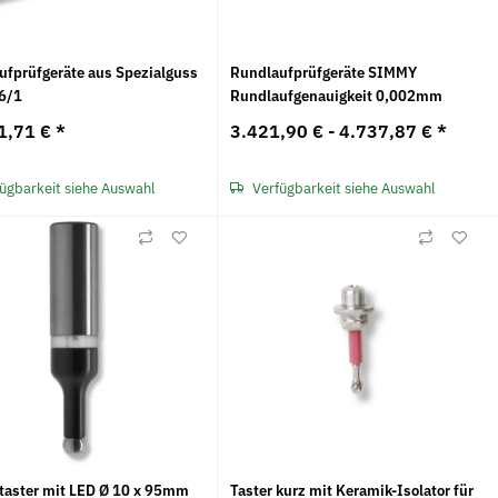
ufprüfgeräte aus Spezialguss
Rundlaufprüfgeräte SIMMY
6/1
Rundlaufgenauigkeit 0,002mm
1,71 €
*
3.421,90 € -
4.737,87 €
*
ügbarkeit siehe Auswahl
Verfügbarkeit siehe Auswahl
s-Schneidfett opta®
Mauerschlitzfräse EMF 150.1
O
EIBENSTOCK inkl. 2
Diamanttrennscheiben
,74 €
*
577,75 €
*
687,82 €
taster mit LED Ø 10 x 95mm
Taster kurz mit Keramik-Isolator für