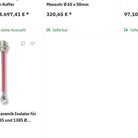
 Koffer
Messuhr Ø 65 x 50mm
4.697,41 €
*
320,65 €
*
97,1
 siehe Auswahl
lieferbar
lief
Keramik-Isolator für
385 und 1385 Ø