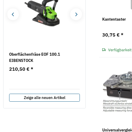
Kantentaster
30,75 €
*
Verfügbarkeit
Oberflächenfräse EOF 100.1
10x Trennscheiben - SP 
EIBENSTOCK
INOX, TF 41 (616399000)
Metabo
210,50 €
*
10,25 €
*
1,03 € pro 1 Stück
Zeige alle neuen Artikel
Universalvergle