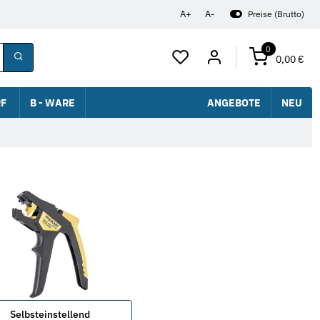
A+
A-
Preise (Brutto)
0
0,00 €
F
B - WARE
ANGEBOTE
NEU
Selbsteinstellend