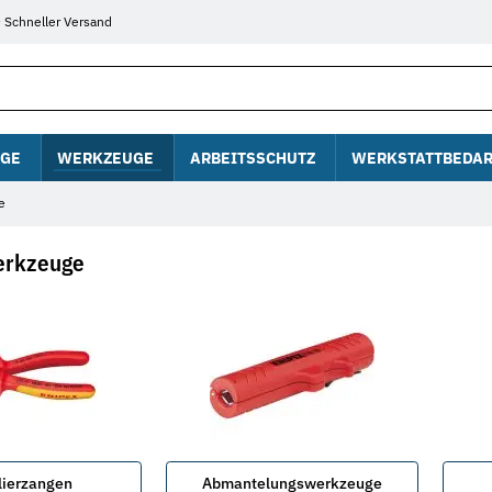
Schneller Versand
GE
WERKZEUGE
ARBEITSSCHUTZ
WERKSTATTBEDAR
e
erkzeuge
lierzangen
Abmantelungswerkzeuge