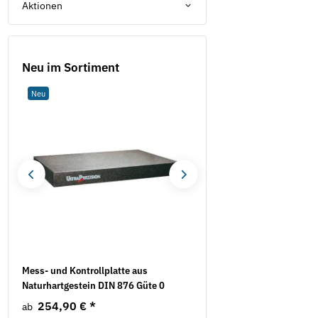
Aktionen
Neu im Sortiment
Neu
Neu
Mess- und Kontrollplatte aus
Knopfzelle Duracell 1,5 V
Naturhartgestein DIN 876 Güte 0
Pack (Blister)
254,90 €
*
2,70 €
*
ab