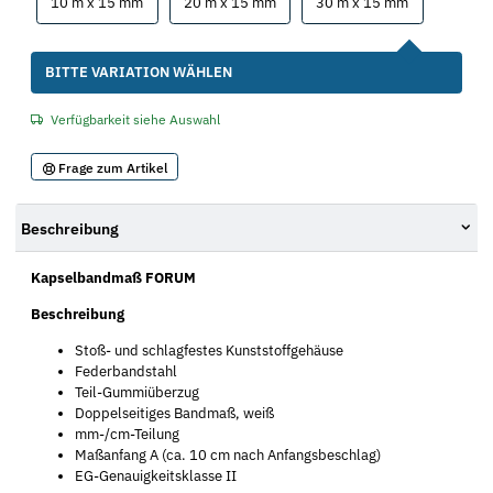
10 m x 15 mm
20 m x 15 mm
30 m x 15 m
10 m x 15 mm
20 m x 15 mm
30 m x 15 mm
x
BITTE VARIATION WÄHLEN
Verfügbarkeit siehe Auswahl
Frage zum Artikel
Beschreibung
Kapselbandmaß FORUM
Beschreibung
Stoß- und schlagfestes Kunststoffgehäuse
Federbandstahl
Teil-Gummiüberzug
Doppelseitiges Bandmaß, weiß
mm-/cm-Teilung
Maßanfang A (ca. 10 cm nach Anfangsbeschlag)
EG-Genauigkeitsklasse II