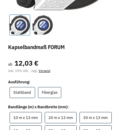
Kapselbandmaß FORUM
12,03 €
ab
inkl. 19% USt. , zzgl.
Versand
Ausführung:
Stahlband
Fiberglas
Stahlband
Fiberglas
Bandlänge (m) x Bandbreite (mm):
10 m x 13 mm
20 m x 13 mm
30 m x 13 m
10 m x 13 mm
20 m x 13 mm
30 m x 13 mm