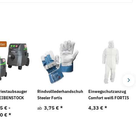
ller
riestaubsauger
Rindvolllederhandschuh
Einwegschutzanzug
 EIBENSTOCK
Steeler Fortis
Comfort weiß FORTIS
5 € -
3,75 €
*
4,33 €
*
ab
00 €
*