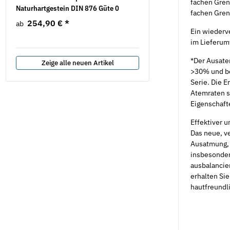
fachen Gren
Naturhartgestein DIN 876 Güte 0
15,29 €
*
ab
fachen Gren
254,90 €
*
ab
Ein wiederve
im Lieferum
*Der Ausate
Zeige alle neuen Artikel
>30% und be
Serie. Die 
Atemraten st
Eigenschaft
Effektiver 
Das neue, v
Ausatmung, 
insbesonder
ausbalancier
erhalten Sie
hautfreundli