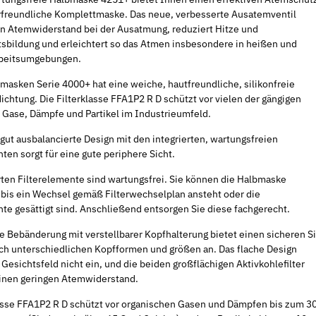
rfreundliche Komplettmaske. Das neue, verbesserte Ausatemventil
en Atemwiderstand bei der Ausatmung, reduziert Hitze und
tsbildung und erleichtert so das Atmen insbesondere in heißen und
rbeitsumgebungen.
masken Serie 4000+ hat eine weiche, hautfreundliche, silikonfreie
chtung. Die Filterklasse FFA1P2 R D schützt vor vielen der gängigen
 Gase, Dämpfe und Partikel im Industrieumfeld.
Sale 16%
Neu
 gut ausbalancierte Design mit den integrierten, wartungsfreien
ten sorgt für eine gute periphere Sicht.
erten Filterelemente sind wartungsfrei. Sie können die Halbmaske
bis ein Wechsel gemäß Filterwechselplan ansteht oder die
te gesättigt sind. Anschließend entsorgen Sie diese fachgerecht.
 Bebänderung mit verstellbarer Kopfhalterung bietet einen sicheren Si
ich unterschiedlichen Kopfformen und größen an. Das flache Design
 Gesichtsfeld nicht ein, und die beiden großflächigen Aktivkohlefilter
einen geringen Atemwiderstand.
lasse FFA1P2 R D schützt vor organischen Gasen und Dämpfen bis zum 3
c gelb
Mauerschlitzfräse EMF 150.1
Werkzeugauf