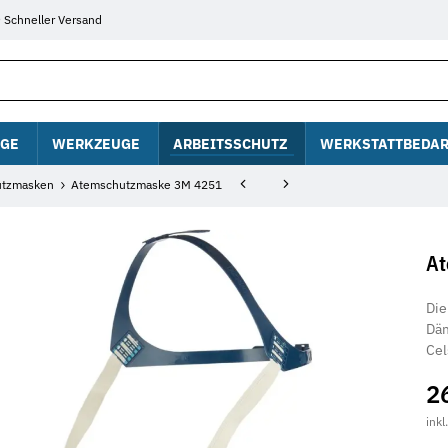
Schneller Versand
GE
WERKZEUGE
ARBEITSSCHUTZ
WERKSTATTBEDAR
utzmasken
Atemschutzmaske 3M 4251
At
Die
Däm
Cel
2
inkl