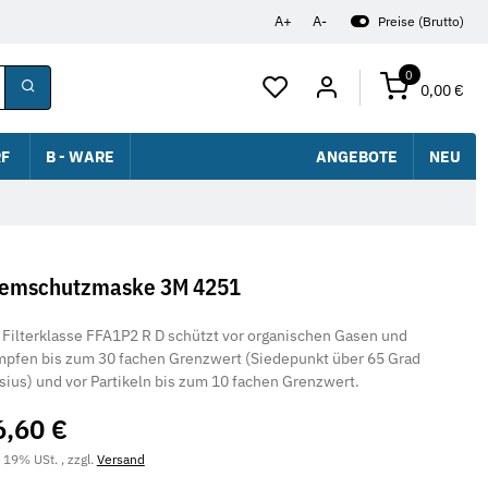
A+
A-
Preise (Brutto)
0
0,00 €
F
B - WARE
ANGEBOTE
NEU
emschutzmaske 3M 4251
 Filterklasse FFA1P2 R D schützt vor organischen Gasen und
pfen bis zum 30 fachen Grenzwert (Siedepunkt über 65 Grad
sius) und vor Partikeln bis zum 10 fachen Grenzwert.
6,60 €
. 19% USt. , zzgl.
Versand