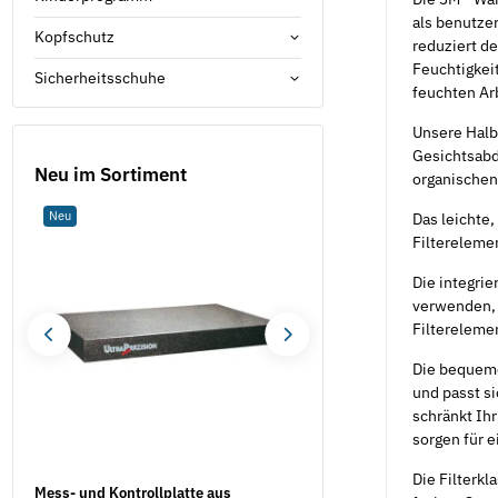
als benutze
Kopfschutz
reduziert d
Feuchtigkei
Sicherheitsschuhe
feuchten A
Unsere Halb
Gesichtsabdi
Neu im Sortiment
organischen
Neu
Neu
Das leichte,
Filterelemen
Die integri
verwenden, 
Filterelemen
Die bequeme
und passt s
schränkt Ihr
sorgen für 
Die Filterk
Mess- und Kontrollplatte aus
Taschenbandmaß Trimati