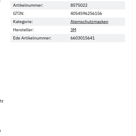
Artikelnummer:
8575022
GTIN:
4054596256156
Kategorie:
Atemschutzmasken
Hersteller:
3M
Ede Artikelnummer:
6603015641
Neu
tz
0
nahme STZY für
Taschenbandmaß PRO-FLEX 3 m
M