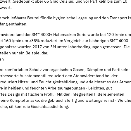
zwert (Siedepunkt über 65 Grad Celsius) und vor Partikeln bis zum 10
EIBENSTOCK inkl. 2
Schleifhülse
zwert.
Diamanttrennscheiben
5,49 €
*
rschließbarer Beutel für die hygienische Lagerung und den Transport is
577,75 €
*
687,82 €
fang enthalten.
mwiderstand der 3M™ 4000+ Halbmasken Serie wurde bei 120 l/min um
i 160 l/min um >35% reduziert im Vergleich zur bisherigen 3M™ 4000
Ergebnisse wurden 2017 von 3M unter Laborbedingungen gemessen. Die
ellen nur ein Beispiel dar.
en
und komfortabler Schutz vor organischen Gasen, Dämpfen und Partikeln ·
erbesserte Ausatemventil reduziert den Atemwiderstand bei der
reduziert Hitze- und Feuchtigkeitsbildung und erleichtert so das Atme
e in heißen und feuchten Arbeitsumgebungen · Leichtes, gut
tes Design mit flachem Profil · Mit den integrierten Filterelementen
 eine Komplettmaske, die gebrauchsfertig und wartungsfrei ist · Weiche
che, silikonfreie Gesichtsabdichtung.