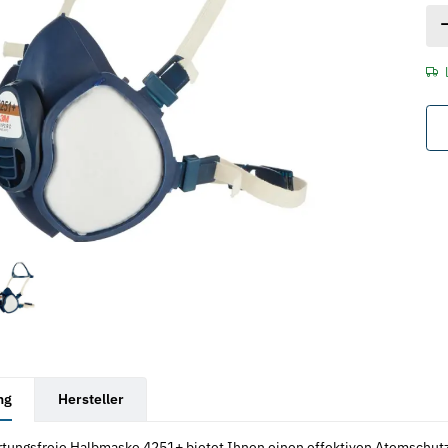
rkarten anzeigen
ng
Hersteller
tungsfreie Halbmaske 4251+ bietet Ihnen einen effektiven Atemschut