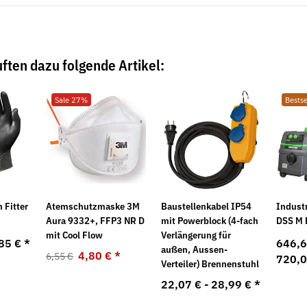
ften dazu folgende Artikel:
Sale 27%
Bestse
 Fitter
Atemschutzmaske 3M
Baustellenkabel IP54
Indust
s
Aura 9332+, FFP3 NR D
mit Powerblock (4-fach
DSS M
mit Cool Flow
Verlängerung für
85 €
*
646,6
außen, Aussen-
4,80 €
*
6,55 €
720,
Verteiler) Brennenstuhl
22,07 € -
28,99 €
*