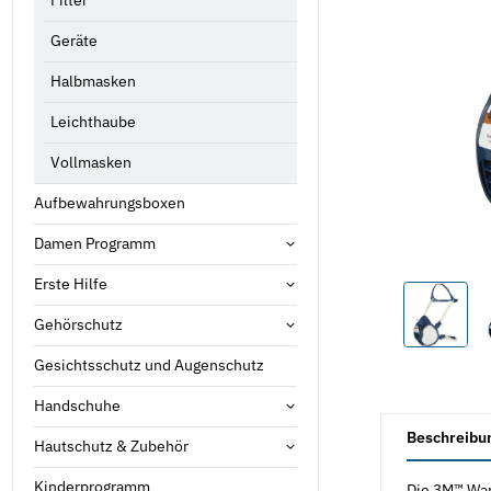
Filter
Geräte
Halbmasken
Leichthaube
Vollmasken
Aufbewahrungsboxen
Damen Programm
Erste Hilfe
Gehörschutz
Gesichtsschutz und Augenschutz
Handschuhe
weitere Registe
Beschreibu
Hautschutz & Zubehör
Kinderprogramm
Die 3M™ War