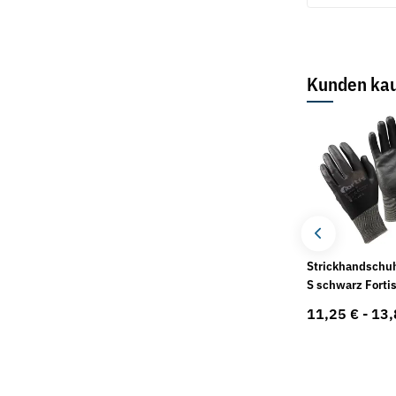
Kunden kau
Sale 34%
Meißel, SDS-plus
Multihammer UHE
Strickhandschuh
"classic" Metabo
2660-2 Quick Set
S schwarz Forti
(600697510) Metabo
4,00 € -
8,65 €
*
11,25 € -
13,
179,95 €
*
272,51 €