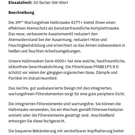
Einsatzlimit:
30-facher GW-Wert
Beschreibung
Die 3M™ Wartungsfreie Halbmaske 4277+ bietet Ihnen einen
effektiven Atemschutz als benutzerfreundliche Komplettmaske.
Das neue, verbesserte Ausatemventil reduziert den
Atemwiderstand bei der Ausatmung, reduziert Hitze und
Feuchtigkeitsbildung und erleichtert so das Atmen insbesondere in
heißen und feuchten Arbeitsumgebungen.
Unsere Halbmasken Serie 4000+ hat eine weiche, hautfreundliche,
silikonfreie Gesichtsabdichtung. Die Filterklasse FFABE1P3 R D
schützt vor vielen der gängigen organischen Gase, Dämpfe und
Partikel im Industrieumfeld.
Das leichte, gut ausbalancierte Design mit den integrierten,
wartungsfreien Filterelementen sorgt für eine gute periphere Sicht.
Die integrierten Filterelemente sind wartungsfrei. Sie können die
Halbmaske verwenden, bis ein Wechsel gemäß Filterwechselplan
ansteht oder die Filterelemente gesättigt sind. Anschließend
entsorgen Sie diese fachgerecht.
Die bequeme Bebänderung mit verstellbarer Kopfhalterung bietet