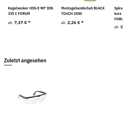
Kegelsenker HSS-E 90° DIN
Montagehandschuh BLACK
Spiralbo
335 C FORUM
TOUCH 2450
kurz rol
FORUM
7,37 €
*
2,26 €
*
ab
ab
0,2
ab
Zuletzt angesehen