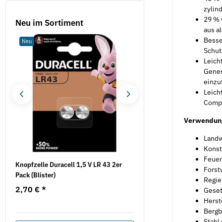
zylin
29 % 
Neu im Sortiment
aus a
Besse
Neu
Neu
Schut
Leich
Genes
einzu
Leich
Compl
Verwendun
Landw
Konst
Feuer
se
Knopfzelle Duracell 1,5 V LR 43 2er
Oberflächenfräse EOF 10
Forst
Pack (Blister)
EIBENSTOCK
Regie
2,70 €
*
210,50 €
*
Geset
Herst
Bergb
Stahl