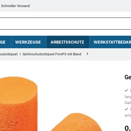
Schneller Versand
GE
WERKZEUGE
ARBEITSSCHUTZ
WERKSTATTBEDAR
utzstöpsel
Gehörschutzstöpsel FirmFit mit Band
Ge
lan
Geh
erl
0