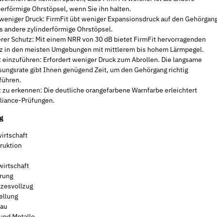
derförmige Ohrstöpsel, wenn Sie ihn halten.
weniger Druck: FirmFit übt weniger Expansionsdruck auf den Gehörgan
ls andere zylinderförmige Ohrstöpsel.
rer Schutz: Mit einem NRR von 30 dB bietet FirmFit hervorragenden
Neu
Neu
z in den meisten Umgebungen mit mittlerem bis hohem Lärmpegel.
t einzuführen: Erfordert weniger Druck zum Abrollen. Die langsame
ungsrate gibt Ihnen genügend Zeit, um den Gehörgang richtig
führen.
t zu erkennen: Die deutliche orangefarbene Warnfarbe erleichtert
iance-Prüfungen.
g
irtschaft
ruktion
0.1
Werkzeugaufnahme STZY für
Rundbürste S
wirtschaft
Schleifhülsen
Schaft Ø 6m
rung
5,49 €
*
4,76 € -
5,
zesvollzug
ellung
au
 und Metalle