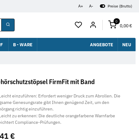
A+
A-
Preise (Brutto)
0
0,00 €
F
B - WARE
ANGEBOTE
NEU
hörschutzstöpsel FirmFit mit Band
Leicht einzuführen: Erfordert weniger Druck zum Abrollen. Die
gsame Genesungsrate gibt Ihnen genügend Zeit, um den
örgang richtig einzuführen.
Leicht zu erkennen: Die deutliche orangefarbene Warnfarbe
eichtert Compliance-Prüfungen.
,41 €