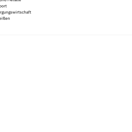
port
rgungswirtschaft
eißen