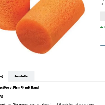
inkl
rkarten anzeigen
ng
Hersteller
stöpsel FirmFit mit Band
ng
weicher: Sie können spüren, dass Firm Fit weicher ist als andere