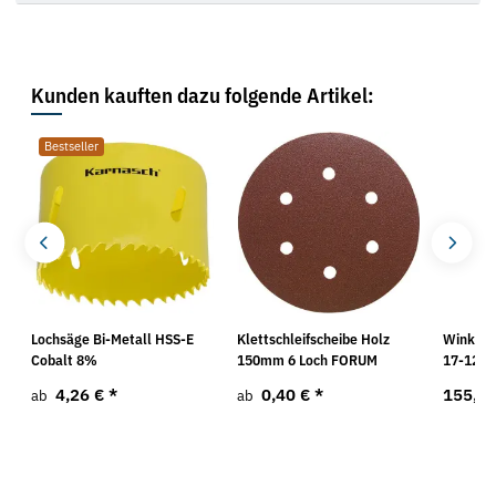
Kunden kauften dazu folgende Artikel:
Bestseller
-
Lochsäge Bi-Metall HSS-E
Klettschleifscheibe Holz
Winkels
Cobalt 8%
150mm 6 Loch FORUM
17-125 
4,26 €
*
0,40 €
*
155,0
ab
ab