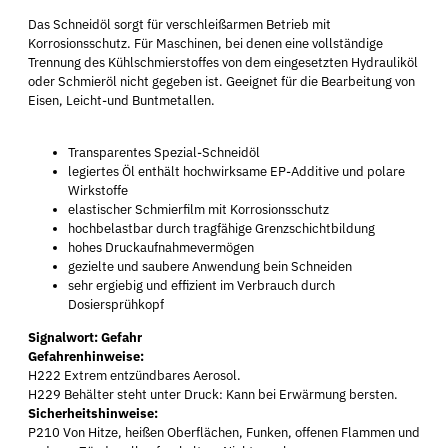
Das Schneidöl sorgt für verschleißarmen Betrieb mit
Korrosionsschutz. Für Maschinen, bei denen eine vollständige
Trennung des Kühlschmierstoffes von dem eingesetzten Hydrauliköl
oder Schmieröl nicht gegeben ist. Geeignet für die Bearbeitung von
Eisen, Leicht-und Buntmetallen.
Transparentes Spezial-Schneidöl
legiertes Öl enthält hochwirksame EP-Additive und polare
Wirkstoffe
elastischer Schmierfilm mit Korrosionsschutz
hochbelastbar durch tragfähige Grenzschichtbildung
hohes Druckaufnahmevermögen
gezielte und saubere Anwendung bein Schneiden
sehr ergiebig und effizient im Verbrauch durch
Dosiersprühkopf
Signalwort: Gefahr
Gefahrenhinweise:
H222 Extrem entzündbares Aerosol.
H229 Behälter steht unter Druck: Kann bei Erwärmung bersten.
Sicherheitshinweise:
P210 Von Hitze, heißen Oberflächen, Funken, offenen Flammen und