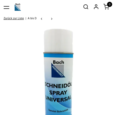
0
Zurück zur Liste
A bis D