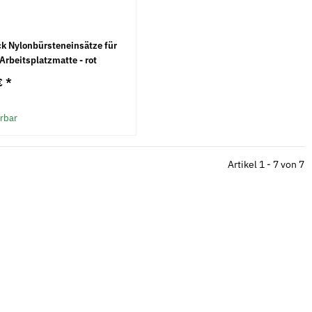
ck Nylonbürsteneinsätze für
Arbeitsplatzmatte - rot
€
*
erbar
Artikel 1 - 7 von 7