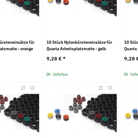
ürsteneinsätze für
10 Stück Nylonbürsteneinsätze für
10 Stü
latzmatte - orange
Quarta Arbeitsplatzmatte - gelb
Quarta 
9,28 €
*
9,28 
lieferbar
lief