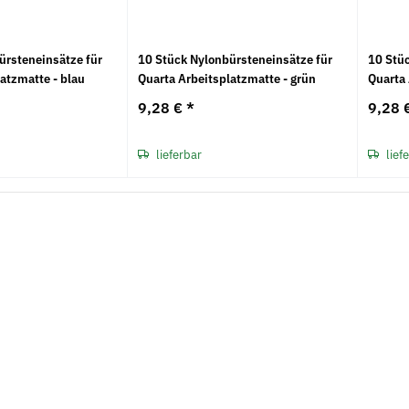
ürsteneinsätze für
10 Stück Nylonbürsteneinsätze für
10 Stü
atzmatte - blau
Quarta Arbeitsplatzmatte - grün
Quarta 
9,28 €
*
9,28 
lieferbar
lief