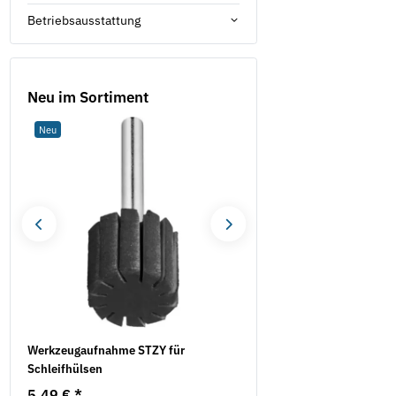
Betriebsausstattung
Neu im Sortiment
Neu
Neu
Werkzeugaufnahme STZY für
LYRA Permanentmarker 
Schleifhülsen
6mm
5,49 €
*
1,42 €
*