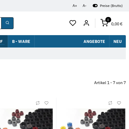
A+
A-
Preise (Brutto)
0
0,00 €
F
B - WARE
ANGEBOTE
NEU
Artikel 1 - 7 von 7