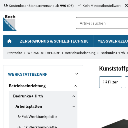
Kostenloser Standardversand ab
99€
(DE)
Kein Mindestbestellwert
ZERSPANUNGS & SCHLEIFTECHNIK
MESSWERKZEU
Startseite
WERKSTATTBEDARF
Betriebseinrichtung
Bedrunka+Hirth
Kunststoffp
WERKSTATTBEDARF
Filter
Betriebseinrichtung
Bedrunka+Hirth
Arbeitsplatten
6-Eck Werkbankplatte
8-Eck Werkbankplatte