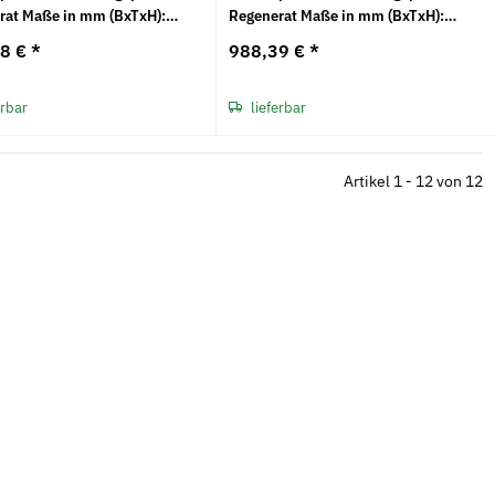
rat Maße in mm (BxTxH):
Regenerat Maße in mm (BxTxH):
 750 x 25
2000 x 750 x 30
58 €
*
988,39 €
*
erbar
lieferbar
Artikel 1 - 12 von 12