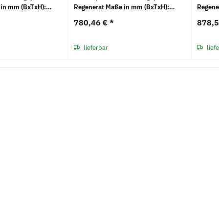
 in mm (BxTxH):
Regenerat Maße in mm (BxTxH):
Regene
2000 x 750 x 20
2000 x
780,46 €
*
878,
lieferbar
lief