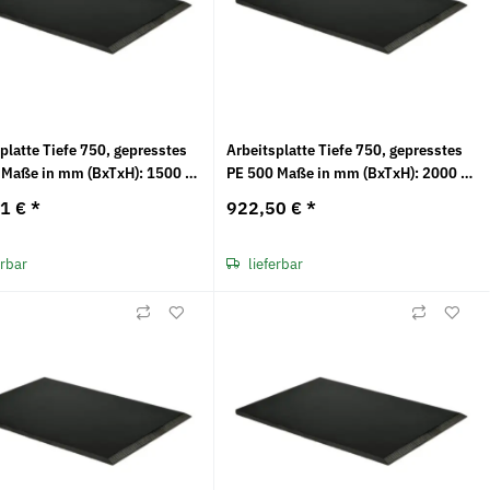
platte Tiefe 750, gepresstes
Arbeitsplatte Tiefe 750, gepresstes
 Maße in mm (BxTxH): 1500 x
PE 500 Maße in mm (BxTxH): 2000 x
30
750 x 20
61 €
*
922,50 €
*
erbar
lieferbar