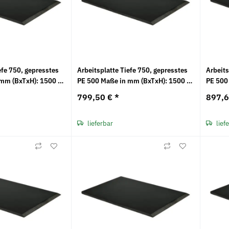
efe 750, gepresstes
Arbeitsplatte Tiefe 750, gepresstes
Arbeits
mm (BxTxH): 1500 x
PE 500 Maße in mm (BxTxH): 1500 x
PE 500
750 x 25
750 x 
799,50 €
*
897,
lieferbar
lief