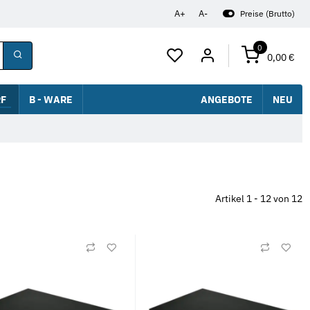
A+
A-
Preise (Brutto)
0
0,00 €
F
B - WARE
ANGEBOTE
NEU
Artikel 1 - 12 von 12