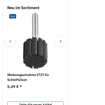
Neu im Sortiment
Neu
Neu
Werkzeugaufnahme STZY für
Klebeband - BOPP 50 mm 
Schleifhülsen
abrollend
5,49 €
*
1,80 €
*
0,03 € pro 1 m
Zeige alle neuen Artikel