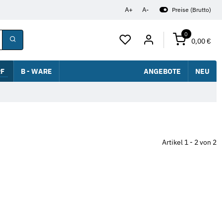
A+
A-
Preise (Brutto)
0
0,00 €
F
B - WARE
ANGEBOTE
NEU
Artikel 1 - 2 von 2