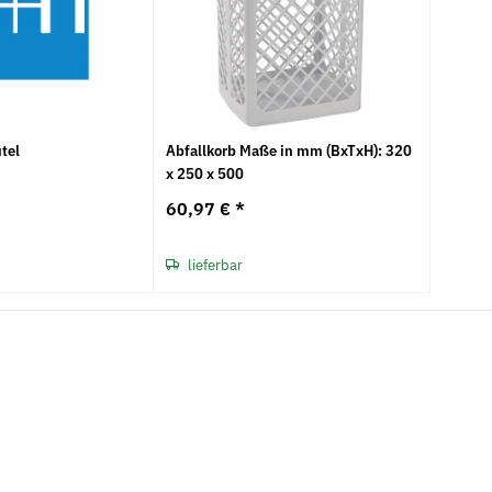
tel
Abfallkorb Maße in mm (BxTxH): 320
x 250 x 500
60,97 €
*
lieferbar