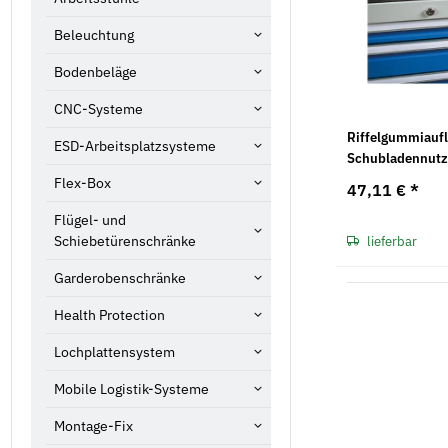
Beleuchtung
Bodenbeläge
CNC-Systeme
Riffelgummiaufla
ESD-Arbeitsplatzsysteme
Schubladennutz
Maße in mm (BxT
Flex-Box
47,11 €
*
Flügel- und
Schiebetürenschränke
lieferbar
Garderobenschränke
Health Protection
Lochplattensystem
Mobile Logistik-Systeme
Montage-Fix