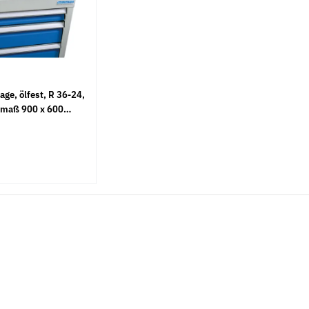
ge, ölfest, R 36-24,
maß 900 x 600
xH): 1005 x 736 x 3