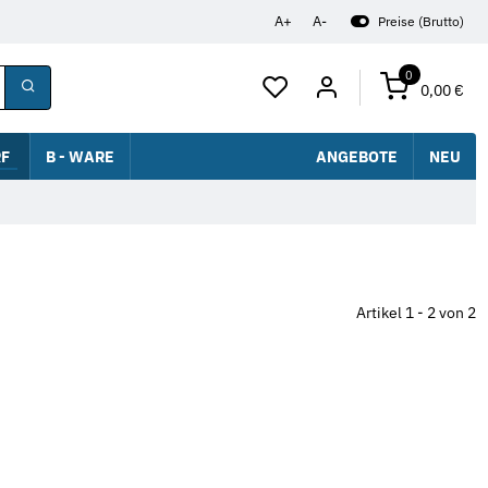
A+
A-
Preise (Brutto)
0
0,00 €
F
B - WARE
ANGEBOTE
NEU
Artikel 1 - 2 von 2