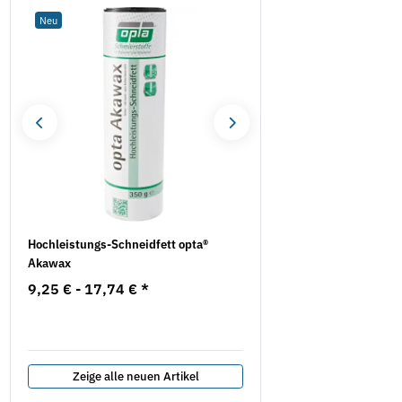
Neu
Neu
se
Hochleistungs-Schneidfett opta®
10x Trennscheiben - SP 
Akawax
INOX, TF 41 (616399000)
Metabo
9,25 € -
17,74 €
*
10,25 €
*
1,03 € pro 1 Stück
Zeige alle neuen Artikel