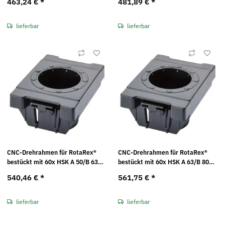
463,24 €
*
481,89 €
*
(BxTxH): 74 x 103 x 17
(BxTxH): 74 x 103 x 17
lieferbar
lieferbar
CNC-Drehrahmen für RotaRex®
CNC-Drehrahmen für RotaRex®
bestückt mit 60x HSK A 50/B 63
bestückt mit 60x HSK A 63/B 80
Kunststoffeinsätzen Maße in mm
Kunststoffeinsätzen Maße in mm
540,46 €
*
561,75 €
*
(BxTxH): 74 x 103 x 17
(BxTxH): 74 x 103 x 17
lieferbar
lieferbar