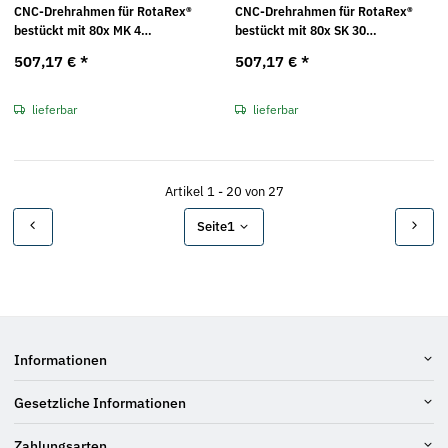
CNC-Drehrahmen für RotaRex®
CNC-Drehrahmen für RotaRex®
bestückt mit 80x MK 4
bestückt mit 80x SK 30
Kunststoffeinsätzen Maße in mm
Kunststoffeinsätzen Maße in mm
507,17 €
*
507,17 €
*
(BxTxH): 49 x 103 x 17
(BxTxH): 49 x 103 x 17
lieferbar
lieferbar
Artikel 1 - 20 von 27
Seite
1
Informationen
Gesetzliche Informationen
Zahlungsarten