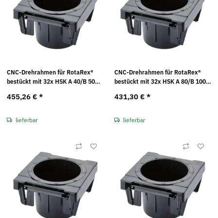
CNC-Drehrahmen für RotaRex®
CNC-Drehrahmen für RotaRex®
bestückt mit 32x HSK A 40/B 50
bestückt mit 32x HSK A 80/B 100
Kunststoffeinsätzen Maße in mm
Kunststoffeinsätzen Maße in mm
455,26 €
*
431,30 €
*
(BxTxH): 99 x 103 x 17
(BxTxH): 99 x 103 x 17
lieferbar
lieferbar