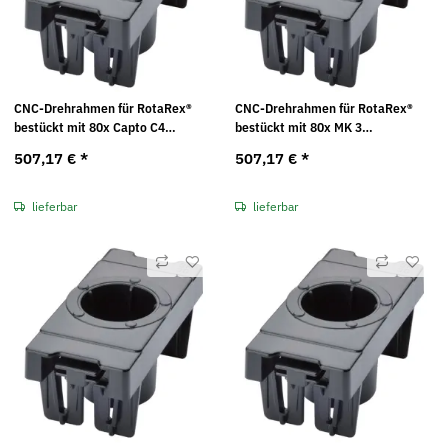
CNC-Drehrahmen für RotaRex®
CNC-Drehrahmen für RotaRex®
bestückt mit 80x Capto C4
bestückt mit 80x MK 3
Kunststoffeinsätzen Maße in mm
Kunststoffeinsätzen Maße in mm
507,17 €
*
507,17 €
*
(BxTxH): 49 x 103 x 17
(BxTxH): 49 x 103 x 17
lieferbar
lieferbar