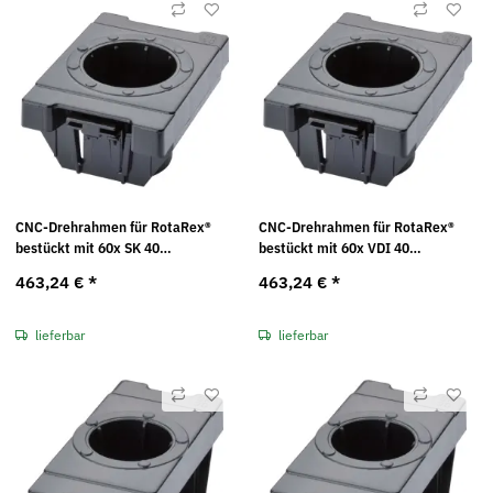
CNC-Drehrahmen für RotaRex®
CNC-Drehrahmen für RotaRex®
bestückt mit 60x SK 40
bestückt mit 60x VDI 40
Kunststoffeinsätzen Maße in mm
Kunststoffeinsätzen Maße in mm
463,24 €
*
463,24 €
*
(BxTxH): 74 x 103 x 17
(BxTxH): 74 x 103 x 17
lieferbar
lieferbar