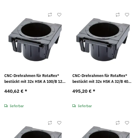
CNC-Drehrahmen für RotaRex®
CNC-Drehrahmen für RotaRex®
bestückt mit 32x HSK A 100/B 125
bestückt mit 32x HSK A 32/B 40
Kunststoffeinsätzen Maße in mm
Kunststoffeinsätzen Maße in mm
440,62 €
*
495,20 €
*
(BxTxH): 99 x 103 x 17
(BxTxH): 99 x 103 x 17
lieferbar
lieferbar