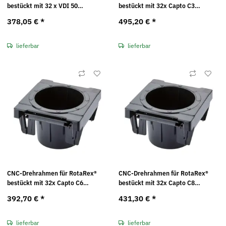
bestückt mit 32 x VDI 50
bestückt mit 32x Capto C3
Kunststoffeinsätzen Maße in mm
Kunststoffeinsätzen Maße in mm
378,05 €
*
495,20 €
*
(BxTxH): 99 x 103 x 17
(BxTxH): 99 x 103 x 17
lieferbar
lieferbar
CNC-Drehrahmen für RotaRex®
CNC-Drehrahmen für RotaRex®
bestückt mit 32x Capto C6
bestückt mit 32x Capto C8
Kunststoffeinsätzen Maße in mm
Kunststoffeinsätzen Maße in mm
392,70 €
*
431,30 €
*
(BxTxH): 99 x 103 x 17
(BxTxH): 99 x 103 x 17
lieferbar
lieferbar