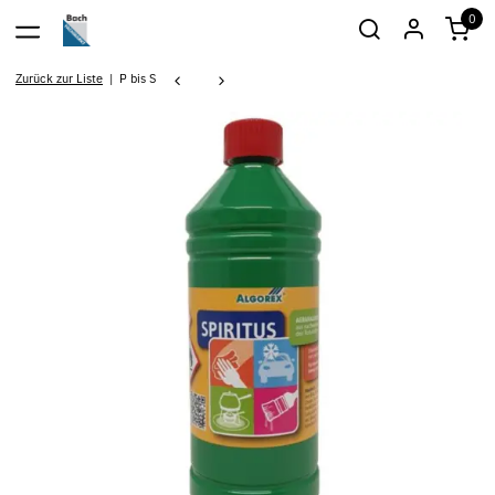
0
Zurück zur Liste
P bis S