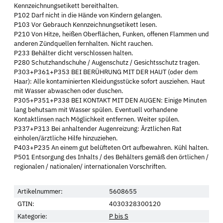
Kennzeichnungsetikett bereithalten.
P102 Darf nicht in die Hände von Kindern gelangen.
P103 Vor Gebrauch Kennzeichnungsetikett lesen.
P210 Von Hitze, heißen Oberflächen, Funken, offenen Flammen und
anderen Zündquellen fernhalten. Nicht rauchen.
P233 Behälter dicht verschlossen halten.
P280 Schutzhandschuhe / Augenschutz / Gesichtsschutz tragen.
P303+P361+P353 BEI BERÜHRUNG MIT DER HAUT (oder dem
Haar): Alle kontaminierten Kleidungsstücke sofort ausziehen. Haut
mit Wasser abwaschen oder duschen.
P305+P351+P338 BEI KONTAKT MIT DEN AUGEN: Einige Minuten
lang behutsam mit Wasser spülen. Eventuell vorhandene
Kontaktlinsen nach Möglichkeit entfernen. Weiter spülen.
P337+P313 Bei anhaltender Augenreizung: Ärztlichen Rat
einholen/ärztliche Hilfe hinzuziehen.
P403+P235 An einem gut belüfteten Ort aufbewahren. Kühl halten.
P501 Entsorgung des Inhalts / des Behälters gemäß den örtlichen /
regionalen / nationalen/ internationalen Vorschriften.
Artikelnummer:
5608655
GTIN:
4030328300120
Kategorie:
P bis S