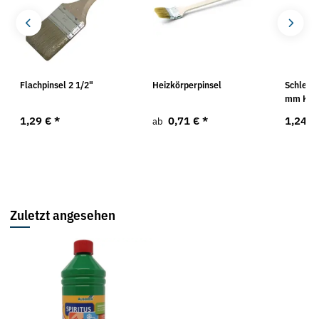
Flachpinsel 2 1/2"
Heizkörperpinsel
Schleif
d
mm K 1
1,29 €
*
0,71 €
*
1,24 €
ab
Zuletzt angesehen