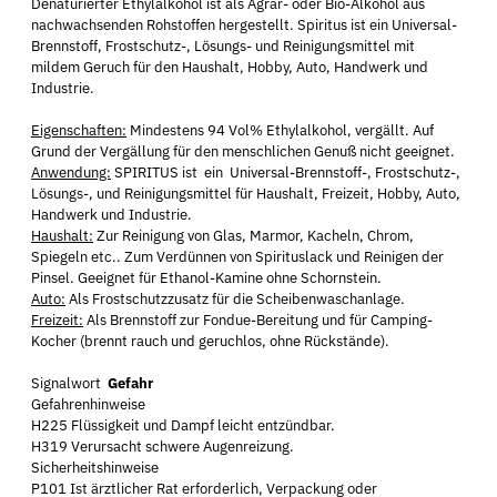
Denaturierter Ethylalkohol ist als Agrar- oder Bio-Alkohol aus
nachwachsenden Rohstoffen hergestellt. Spiritus ist ein Universal-
Brennstoff, Frostschutz-, Lösungs- und Reinigungsmittel mit
mildem Geruch für den Haushalt, Hobby, Auto, Handwerk und
Industrie.
Eigenschaften:
Mindestens 94 Vol% Ethylalkohol, vergällt. Auf
Grund der Vergällung für den menschlichen Genuß nicht geeignet.
Anwendung:
SPIRITUS ist ein Universal-Brennstoff-, Frostschutz-,
Lösungs-, und Reinigungsmittel für Haushalt, Freizeit, Hobby, Auto,
Handwerk und Industrie.
Haushalt:
Zur Reinigung von Glas, Marmor, Kacheln, Chrom,
Spiegeln etc.. Zum Verdünnen von Spirituslack und Reinigen der
Pinsel. Geeignet für Ethanol-Kamine ohne Schornstein.
Auto:
Als Frostschutzzusatz für die Scheibenwaschanlage.
Freizeit:
Als Brennstoff zur Fondue-Bereitung und für Camping-
Kocher (brennt rauch und geruchlos, ohne Rückstände).
Signalwort
Gefahr
Gefahrenhinweise
H225 Flüssigkeit und Dampf leicht entzündbar.
H319 Verursacht schwere Augenreizung.
Sicherheitshinweise
P101 Ist ärztlicher Rat erforderlich, Verpackung oder