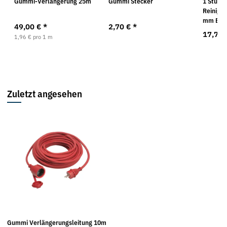
Gummi-Verlängerung 25m
Gummi Stecker
1 Stück 
Reinigun
mm Bor
49,00 €
*
2,70 €
*
17,75
1,96 € pro 1 m
Zuletzt angesehen
Gummi Verlängerungsleitung 10m