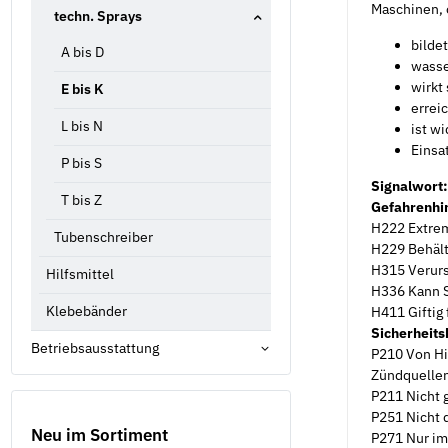
Maschinen, 
techn. Sprays
bilde
A bis D
wasse
wirkt
E bis K
erreic
L bis N
ist w
Einsa
P bis S
Signalwort:
T bis Z
Gefahrenhi
H222 Extrem
Tubenschreiber
H229 Behält
H315 Verurs
Hilfsmittel
H336 Kann S
Klebebänder
H411 Giftig 
Sicherheits
Betriebsausstattung
P210 Von Hi
Zündquellen
P211 Nicht 
P251 Nicht 
Neu im Sortiment
P271 Nur im