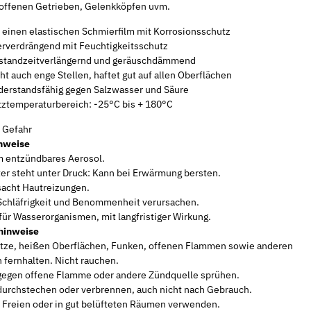
offenen Getrieben, Gelenkköpfen uvm.
t einen elastischen Schmierfilm mit Korrosionsschutz
rverdrängend mit Feuchtigkeitsschutz
 standzeitverlängernd und geräuschdämmend
ht auch enge Stellen, haftet gut auf allen Oberflächen
iderstandsfähig gegen Salzwasser und Säure
tztemperaturbereich: -25°C bis + 180°C
Gefahr
nweise
 entzündbares Aerosol.
er steht unter Druck: Kann bei Erwärmung bersten.
acht Hautreizungen.
chläfrigkeit und Benommenheit verursachen.
für Wasserorganismen, mit langfristiger Wirkung.
hinweise
tze, heißen Oberflächen, Funken, offenen Flammen sowie anderen
 fernhalten. Nicht rauchen.
gegen offene Flamme oder andere Zündquelle sprühen.
durchstechen oder verbrennen, auch nicht nach Gebrauch.
 Freien oder in gut belüfteten Räumen verwenden.