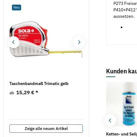
P273 Freise
Neu
Neu
P410+P412 V
aussetzen.
Kunden kau
Taschenbandmaß Trimatic gelb
Oberflächenfräse EOF 10
Bestseller
Bestseller
EIBENSTOCK
15,29 €
*
ab
210,50 €
*
Zeige alle neuen Artikel
Cutterklingen Metall
Kehrschaufel Metall
Ketten- und Seil