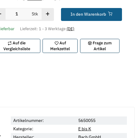
Stk
In den Warenkorb
lieferbar
Lieferzeit:
1 - 3 Werktage
(DE)
Auf die
Auf
Frage zum
Vergleichsliste
Merkzettel
Artikel
Artikelnummer:
5650055
Kategorie:
E bis K
,
Hersteller:
Bach GmbH