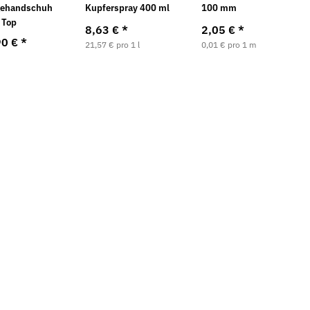
gehandschuh
Kupferspray 400 ml
100 mm
l Top
8,63 €
*
2,05 €
*
90 €
*
21,57 € pro 1 l
0,01 € pro 1 m