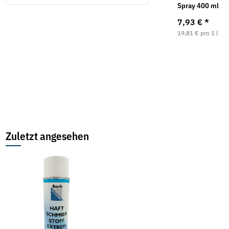
18mm (Pack a 10
mit Holzgriff
Spray 400 ml
Stück)
2,95 € -
6,07 €
*
7,93 €
*
1,45 €
*
19,81 € pro 1 l
Zuletzt angesehen