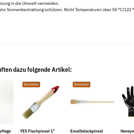
tzung in die Umwelt vermeiden.
Neu
Neu
or Sonnenbestrahlung schützen. Nicht Temperaturen über 50 °C/122 
ften dazu folgende Artikel:
0.1
Mess- und Kontrollplatte aus
Knopfzelle Du
Bestseller
Bestseller
Naturhartgestein DIN 876 Güte 0
Pack (Blister)
254,90 €
*
2,70 €
*
ab
pflege
YES Flachpinsel 1"
Emaillelackpinsel
Honeyw