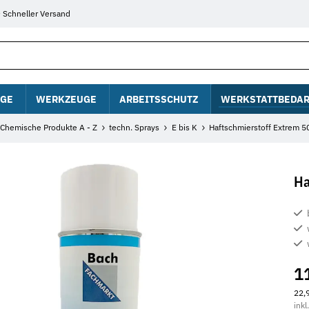
Schneller Versand
GE
WERKZEUGE
ARBEITSSCHUTZ
WERKSTATTBEDAR
Chemische Produkte A - Z
techn. Sprays
E bis K
Haftschmierstoff Extrem 
Ha
1
22,9
inkl