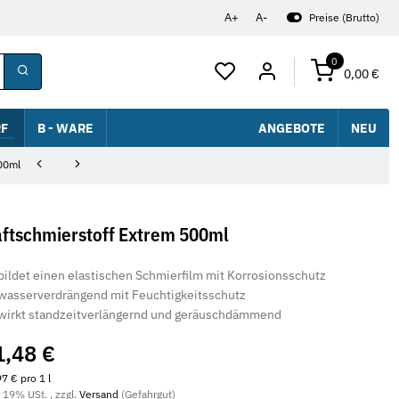
A+
A-
Preise (Brutto)
0
0,00 €
F
B - WARE
ANGEBOTE
NEU
500ml
ftschmierstoff Extrem 500ml
bildet einen elastischen Schmierfilm mit Korrosionsschutz
wasserverdrängend mit Feuchtigkeitsschutz
wirkt standzeitverlängernd und geräuschdämmend
1,48 €
7 € pro 1 l
. 19% USt. , zzgl.
Versand
(Gefahrgut)