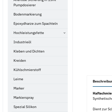
Pumpdosierer
Bodenmarkierung
Epoxydharze zum Spachteln
Hochleistungsfette
Industrieöl
Kleben und Dichten
Kreiden
Kühlschmierstoff
weitere Registe
Leime
Beschreibu
Marker
Haftschmi
Markierspray
Synthetisch
Spezial Silikon
Dient zur S