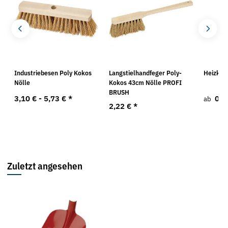
Industriebesen Poly Kokos
Langstielhandfeger Poly-
Heizkör
Nölle
Kokos 43cm Nölle PROFI
BRUSH
3,10 € -
5,73 €
*
0,7
ab
2,22 €
*
Zuletzt angesehen