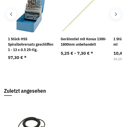
1 Stück HSS
Gerätestiel mit Konus 1300-
1 Stück 
Spiralbohrersatz geschliffen
1800mm unbehandelt
ml
1 - 13 x 0.5 25-tlg.
5,25 € -
7,30 €
*
10,47
57,30 €
*
26,18 € p
Zuletzt angesehen