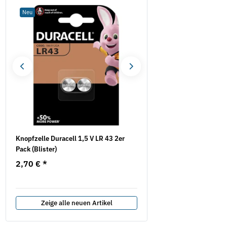
Neu
Sale 16%
Knopfzelle Duracell 1,5 V LR 43 2er
Mauerschlitzfräse EMF 1
Pack (Blister)
EIBENSTOCK inkl. 2
Diamanttrennscheiben
2,70 €
*
577,75 €
*
687,82 €
Zeige alle neuen Artikel