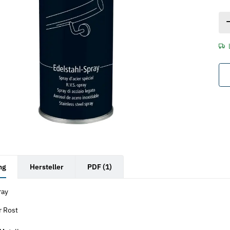
rkarten anzeigen
ng
Hersteller
PDF (1)
ray
r Rost