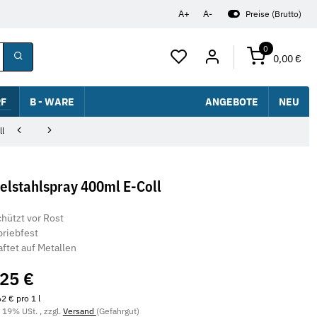
A+
A-
Preise (Brutto)
0
0,00 €
F
B - WARE
ANGEBOTE
NEU
ll
elstahlspray 400ml E-Coll
chützt vor Rost
briebfest
aftet auf Metallen
,25 €
2 € pro 1 l
. 19% USt. , zzgl.
Versand
(Gefahrgut)