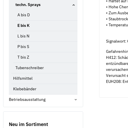
• Haftet auf
techn. Sprays
• Hohe Chem
• Zum Ausbe
A bis D
• Staubtrock
• Temperatu
E bis K
L bis N
Signalwort:
P bis S
Gefahrenhi
T bis Z
H412: Schäd
entzündbare
Tubenschreiber
verursachen
Verursacht 
Hilfsmittel
EUH208: Ent
Klebebänder
Betriebsausstattung
Neu im Sortiment