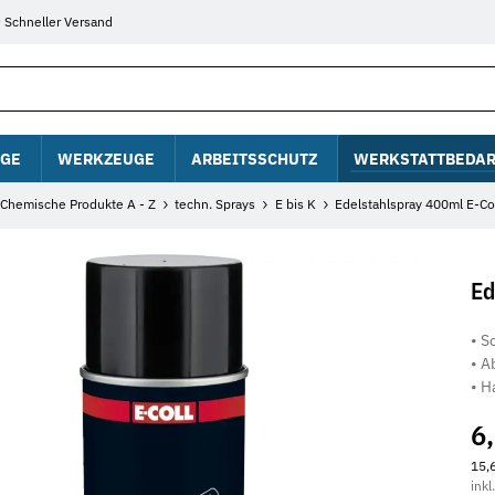
Schneller Versand
GE
WERKZEUGE
ARBEITSSCHUTZ
WERKSTATTBEDAR
Chemische Produkte A - Z
techn. Sprays
E bis K
Edelstahlspray 400ml E-Co
Ed
• S
• A
• H
6
15,6
inkl