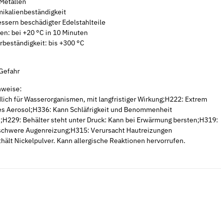
 Metallen
ikalienbeständigkeit
ssern beschädigter Edelstahlteile
en: bei +20 °C in 10 Minuten
rbeständigkeit: bis +300 °C
 Gefahr
nweise:
lich für Wasserorganismen, mit langfristiger Wirkung;H222: Extrem
s Aerosol;H336: Kann Schläfrigkeit und Benommenheit
;H229: Behälter steht unter Druck: Kann bei Erwärmung bersten;H319:
schwere Augenreizung;H315: Verursacht Hautreizungen
hält Nickelpulver. Kann allergische Reaktionen hervorrufen.