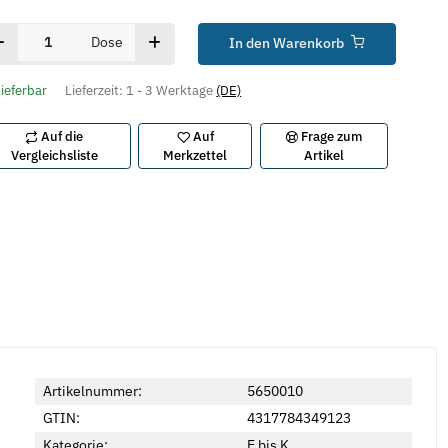
Dose
In den Warenkorb
lieferbar
Lieferzeit:
1 - 3 Werktage
(DE)
Auf die
Auf
Frage zum
Vergleichsliste
Merkzettel
Artikel
Artikelnummer:
5650010
GTIN:
4317784349123
Kategorie:
E bis K