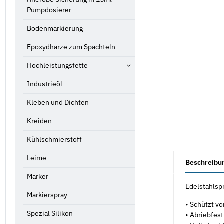
Pumpdosierer
Bodenmarkierung
Epoxydharze zum Spachteln
Hochleistungsfette
Industrieöl
Kleben und Dichten
Kreiden
Kühlschmierstoff
weitere Registe
Leime
Beschreibu
Marker
Edelstahlsp
Markierspray
• Schützt vo
Spezial Silikon
• Abriebfest