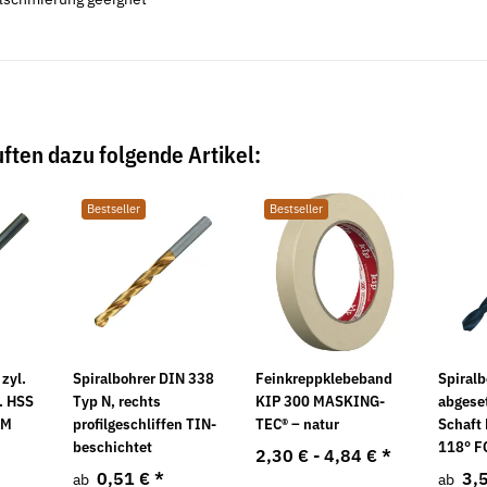
Neu
Neu
ften dazu folgende Artikel:
Bestseller
Bestseller
 für
Taschenbandmaß PRO-FLEX 3 m
Klebeband - 
abrollend
6,58 €
*
1,80 €
*
0,03 € pro 1 m
 zyl.
Spiralbohrer DIN 338
Feinkreppklebeband
Spiralb
g. HSS
Typ N, rechts
KIP 300 MASKING-
abgese
UM
profilgeschliffen TIN-
TEC® – natur
Schaft
beschichtet
118° 
2,30 € -
4,84 €
*
0,51 €
*
3,
ab
ab