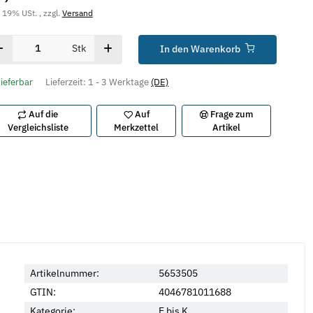
. 19% USt. , zzgl.
Versand
Stk
In den Warenkorb
lieferbar
Lieferzeit:
1 - 3 Werktage
(DE)
Auf die
Auf
Frage zum
Vergleichsliste
Merkzettel
Artikel
Artikelnummer:
5653505
GTIN:
4046781011688
Kategorie:
E bis K