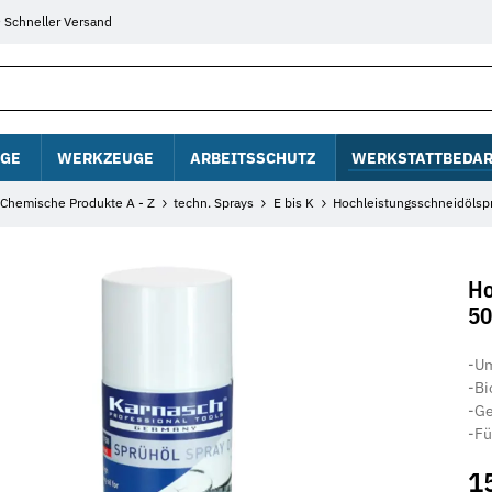
Schneller Versand
GE
WERKZEUGE
ARBEITSSCHUTZ
WERKSTATTBEDAR
Chemische Produkte A - Z
techn. Sprays
E bis K
Hochleistungsschneidöls
Ho
50
-U
-Bi
-G
-Fü
1