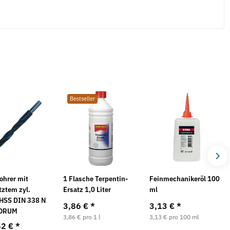
Neu
Bestseller
BOPP 50 mm x 66 m, leise
Knopfzelle Duracell 1,5 V LR 43 2er
1
Pack (Blister)
I
M
2,70 €
*
ohrer mit
1 Flasche Terpentin-
Feinmechanikeröl 100
1
tztem zyl.
Ersatz 1,0 Liter
ml
 HSS DIN 338 N
3,86 €
*
3,13 €
*
FORUM
3,86 € pro 1 l
3,13 € pro 100 ml
52 €
*