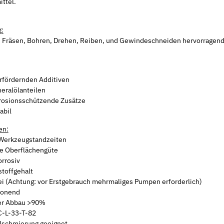
ttel.
:
 Fräsen, Bohren, Drehen, Reiben, und Gewindeschneiden hervorragen
rfördernden Additiven
neralölanteilen
rrosionsschützende Zusätze
abil
en:
Werkzeugstandzeiten
e Oberflächengüte
orrosiv
toffgehalt
rei (Achtung: vor Erstgebrauch mehrmaliges Pumpen erforderlich)
honend
er Abbau >90%
-L-33-T-82
lschmierung geeignet