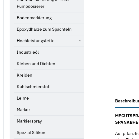
Pumpdosierer
Bodenmarkierung
Epoxydharze zum Spachteln
Hochleistungsfette
Industrieöl
Kleben und Dichten
Kreiden
Kühlschmierstoff
weitere Registe
Leime
Beschreibu
Marker
MECUTSPRA
Markierspray
SPANABHEB
Spezial Silikon
Auf pflanzl