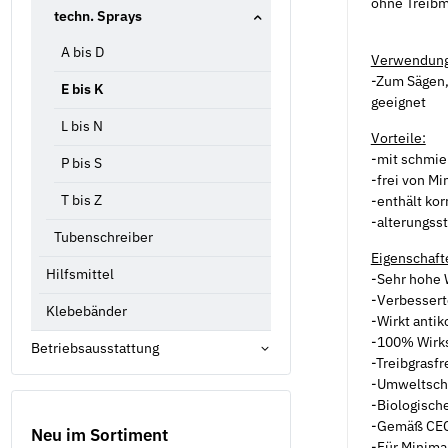
ohne Treibmi
techn. Sprays
A bis D
Verwendung
-Zum Sägen,
E bis K
geeignet
L bis N
Vorteile:
-mit schmie
P bis S
-frei von Mi
T bis Z
-enthält ko
-alterungsst
Tubenschreiber
Eigenschaft
Hilfsmittel
-Sehr hohe 
-Verbessert
Klebebänder
-Wirkt antik
-100% Wirks
Betriebsausstattung
-Treibgrasf
-Umweltsc
-Biologisch
-Gemäß CEC
Neu im Sortiment
-Für Minima