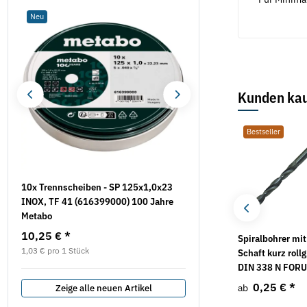
Neu
Neu
Kunden kau
Bestseller
Bestseller
Bestseller
10x Trennscheiben - SP 125x1,0x23
Werkzeugaufnahme STZY
INOX, TF 41 (616399000) 100 Jahre
Schleifhülsen
Metabo
5,49 €
*
10,25 €
*
Hochleistungs-
Aceton 1 l
Spiralbohrer mit
1,03 € pro 1 Stück
Schneidöl opta® Cut
Schaft kurz roll
2000
DIN 338 N FOR
4,10 €
*
8,66 €
*
0,25 €
*
ab
ab
Zeige alle neuen Artikel
4,10 € pro 1 l