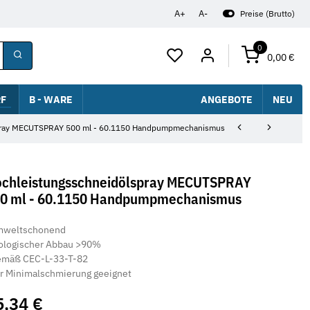
A+
A-
Preise (Brutto)
0
0,00 €
F
B - WARE
ANGEBOTE
NEU
pray MECUTSPRAY 500 ml - 60.1150 Handpumpmechanismus
chleistungsschneidölspray MECUTSPRAY
0 ml - 60.1150 Handpumpmechanismus
mweltschonend
ologischer Abbau >90%
emäß CEC-L-33-T-82
r Minimalschmierung geeignet
5,34 €