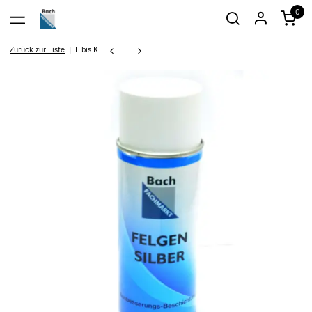
0
Zurück zur Liste
E bis K