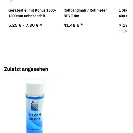
ß-
Gerätestiel mit Konus 1300-
Rollbandmaß / Rollmeter
1 Stk. C
80
1800mm unbehandelt
BIG T 8m
400 ml
5,25 € -
7,30 €
*
41,48 €
*
7,18 €
17,94 € p
Zuletzt angesehen