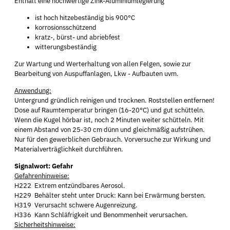
Enthält eine hochwertige Zink-Aluminiumlegierung
ist hoch hitzebeständig bis 900°C
korrosionsschützend
kratz-, bürst- und abriebfest
witterungsbeständig
Zur Wartung und Werterhaltung von allen Felgen, sowie zur
Bearbeitung von Auspuffanlagen, Lkw - Aufbauten uvm.
Anwendung:
Untergrund gründlich reinigen und trocknen. Roststellen entfernen!
Dose auf Raumtemperatur bringen (16-20°C) und gut schütteln.
Wenn die Kugel hörbar ist, noch 2 Minuten weiter schütteln. Mit
einem Abstand von 25-30 cm dünn und gleichmäßig aufstrühen.
Nur für den gewerblichen Gebrauch. Vorversuche zur Wirkung und
Materialverträglichkeit durchführen.
Signalwort: Gefahr
Gefahrenhinweise:
H222 Extrem entzündbares Aerosol.
H229 Behälter steht unter Druck: Kann bei Erwärmung bersten.
H319 Verursacht schwere Augenreizung.
H336 Kann Schläfrigkeit und Benommenheit verursachen.
Sicherheitshinweise: