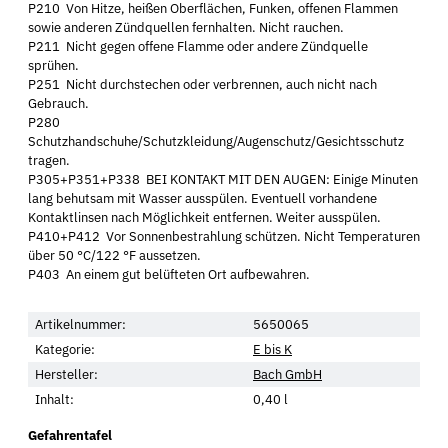
P210 Von Hitze, heißen Oberflächen, Funken, offenen Flammen
sowie anderen Zündquellen fernhalten. Nicht rauchen.
P211 Nicht gegen offene Flamme oder andere Zündquelle
sprühen.
P251 Nicht durchstechen oder verbrennen, auch nicht nach
Gebrauch.
P280
Schutzhandschuhe/Schutzkleidung/Augenschutz/Gesichtsschutz
tragen.
P305+P351+P338 BEI KONTAKT MIT DEN AUGEN: Einige Minuten
lang behutsam mit Wasser ausspülen. Eventuell vorhandene
Kontaktlinsen nach Möglichkeit entfernen. Weiter ausspülen.
P410+P412 Vor Sonnenbestrahlung schützen. Nicht Temperaturen
über 50 °C/122 °F aussetzen.
P403 An einem gut belüfteten Ort aufbewahren.
Artikelnummer:
5650065
Kategorie:
E bis K
Hersteller:
Bach GmbH
Inhalt:
0,40 l
Gefahrentafel