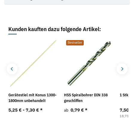
Kunden kauften dazu folgende Artikel:
Bestseller
Gerätestiel mit Konus 1300-
HSS Spiralbohrer DIN 338
1 Stk. A
1800mm unbehandelt
geschliffen
5,25 € -
7,30 €
*
0,79 €
*
7,50 €
ab
18,75 € p