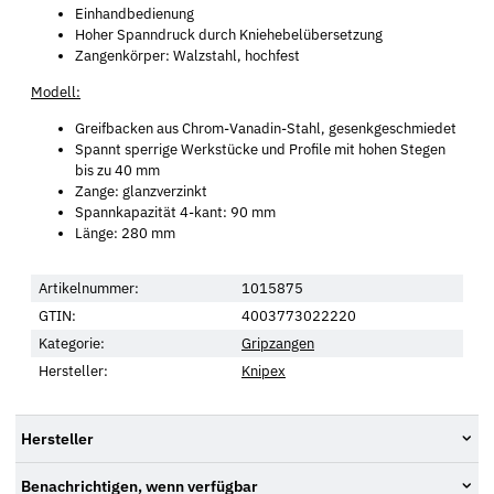
Einhandbedienung
Hoher Spanndruck durch Kniehebelübersetzung
Zangenkörper: Walzstahl, hochfest
Modell:
Greifbacken aus Chrom-Vanadin-Stahl, gesenkgeschmiedet
Spannt sperrige Werkstücke und Profile mit hohen Stegen
bis zu 40 mm
Zange: glanzverzinkt
Spannkapazität 4-kant: 90 mm
Länge: 280 mm
Artikelnummer:
1015875
GTIN:
4003773022220
Kategorie:
Gripzangen
Hersteller:
Knipex
Hersteller
Benachrichtigen, wenn verfügbar