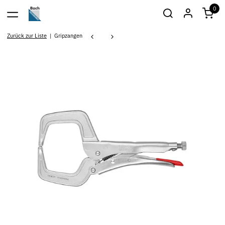
0
Zurück zur Liste
Gripzangen