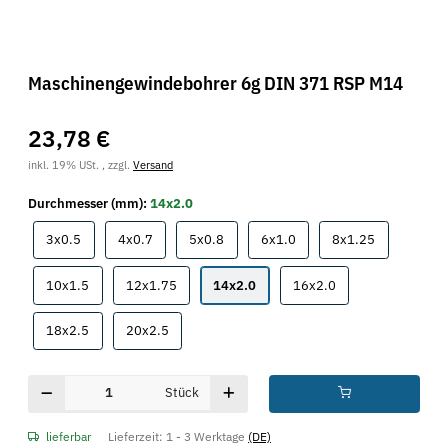
Maschinengewindebohrer 6g DIN 371 RSP M14
23,78 €
inkl. 19% USt. , zzgl.
Versand
Durchmesser (mm):
14x2.0
3x0.5
4x0.7
5x0.8
6x1.0
8x1.25
3x0.5
4x0.7
5x0.8
6x1.0
8x1.25
10x1.5
12x1.75
14x2.0
16x2.0
10x1.5
12x1.75
14x2.0
16x2.0
18x2.5
20x2.5
18x2.5
20x2.5
Stück
lieferbar
Lieferzeit:
1 - 3 Werktage
(DE)