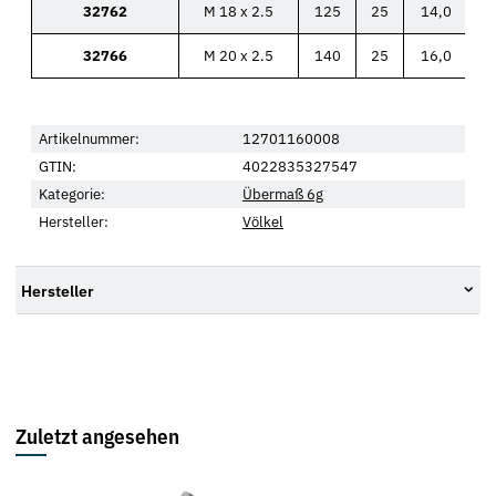
32762
M 18 x 2.5
125
25
14,0
32766
M 20 x 2.5
140
25
16,0
Artikelnummer:
12701160008
GTIN:
4022835327547
Kategorie:
Übermaß 6g
Hersteller:
Völkel
Hersteller
Zuletzt angesehen