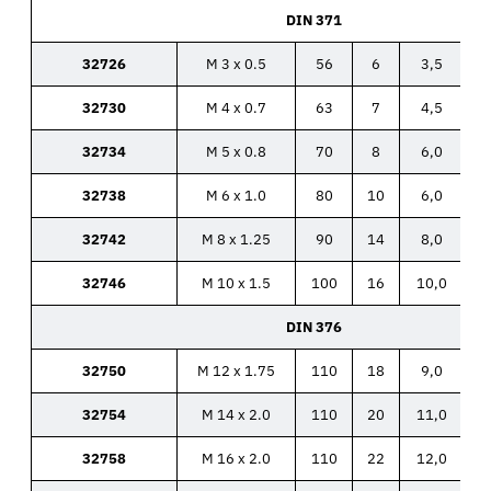
DIN 371
32726
M 3 x 0.5
56
6
3,5
32730
M 4 x 0.7
63
7
4,5
32734
M 5 x 0.8
70
8
6,0
32738
M 6 x 1.0
80
10
6,0
32742
M 8 x 1.25
90
14
8,0
32746
M 10 x 1.5
100
16
10,0
DIN 376
32750
M 12 x 1.75
110
18
9,0
32754
M 14 x 2.0
110
20
11,0
32758
M 16 x 2.0
110
22
12,0