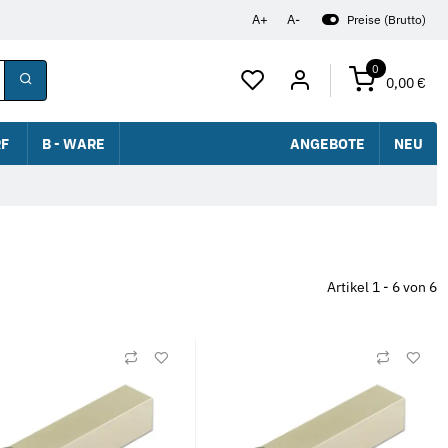
A+
A-
Preise (Brutto)
0
0,00 €
F
B - WARE
ANGEBOTE
NEU
Artikel 1 - 6 von 6