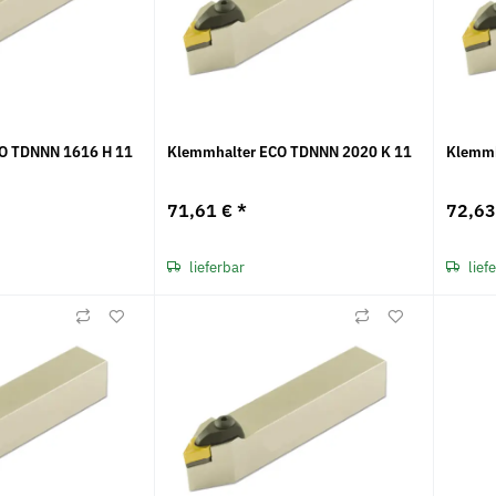
O TDNNN 1616 H 11
Klemmhalter ECO TDNNN 2020 K 11
Klemmh
71,61 €
*
72,6
lieferbar
lief