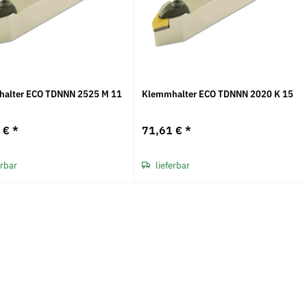
alter ECO TDNNN 2525 M 11
Klemmhalter ECO TDNNN 2020 K 15
3 €
*
71,61 €
*
erbar
lieferbar