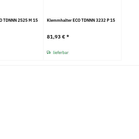
O TDNNN 2525 M 15
Klemmhalter ECO TDNNN 3232 P 15
81,93 €
*
lieferbar