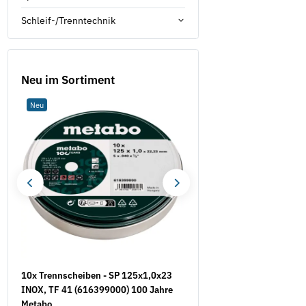
Schleif-/Trenntechnik
Neu im Sortiment
Neu
Neu
10x Trennscheiben - SP 125x1,0x23
Werkzeugaufnahme STZY
INOX, TF 41 (616399000) 100 Jahre
Schleifhülsen
Metabo