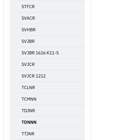
STFCR
SVACR
SVHBR
SVJBR
SVJBR 1616 K11-S
SVJCR
SVJCR 1212
TCLNR
TCMNN
TDJNR
TDNNN
TTJNR