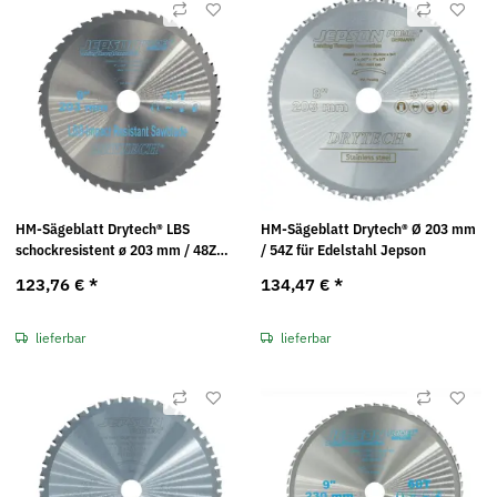
HM-Sägeblatt Drytech® LBS
HM-Sägeblatt Drytech® Ø 203 mm
schockresistent ø 203 mm / 48Z
/ 54Z für Edelstahl Jepson
für Stahl Jepson
123,76 €
*
134,47 €
*
lieferbar
lieferbar