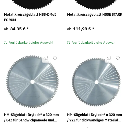
Metallkreissägeblatt HSS-DMo5
Metallkreissägeblatt HSSE STARK
FORUM
84,35 €
*
111,98 €
*
ab
ab
Verfügbarkeit siehe Auswahl
Verfügbarkeit siehe Auswahl
HM-Sägeblatt Drytech® ø 320 mm
HM-Sägeblatt Drytech® ø 320 mm
/ 84Z für Sandwichpaneele und
/ 72Z für dickwandiges Material
Stahl Jepson
Jepson