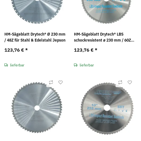
HM-Sägeblatt Drytech® Ø 230 mm
HM-Sägeblatt Drytech® LBS
/ 48Z für Stahl & Edelstahl Jepson
schockresistent ø 230 mm / 60Z
für Stahl (dünnwandig) Jepson
123,76 €
*
123,76 €
*
lieferbar
lieferbar