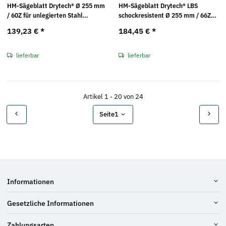
HM-Sägeblatt Drytech® Ø 255 mm
HM-Sägeblatt Drytech® LBS
/ 60Z für unlegierten Stahl
schockresistent Ø 255 mm / 66Z
(dünnwandig) Jepson
für Stahl (dünnwandig) Jepson
139,23 €
*
184,45 €
*
lieferbar
lieferbar
Artikel 1 - 20 von 24
Seite
1
Informationen
Gesetzliche Informationen
Zahlungsarten