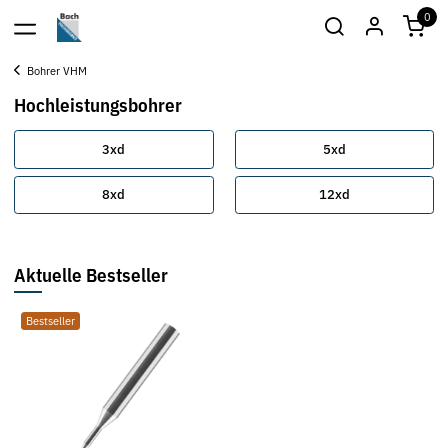
0
Bohrer VHM
Hochleistungsbohrer
3xd
5xd
8xd
12xd
Aktuelle Bestseller
Bestseller