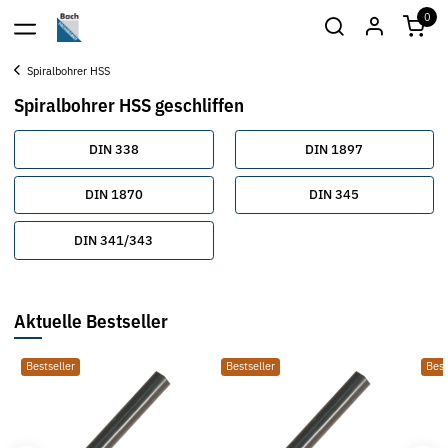
0
Spiralbohrer HSS
Spiralbohrer HSS geschliffen
DIN 338
DIN 1897
DIN 1870
DIN 345
DIN 341/343
Aktuelle Bestseller
Bestseller
Bestseller
Best