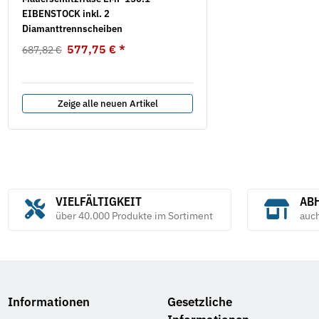
EIBENSTOCK inkl. 2
Akawax
Diamanttrennscheiben
9,25 € -
17,74 €
*
577,75 €
*
687,82 €
Zeige alle neuen Artikel
VIELFÄLTIGKEIT
ABH
über 40.000 Produkte im Sortiment
auc
Informationen
Gesetzliche