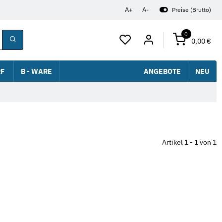
A+
A-
Preise (Brutto)
0
0,00 €
F
B - WARE
ANGEBOTE
NEU
Artikel 1 - 1 von 1