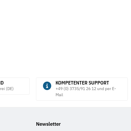
(616399000) 100 Jahre
Naturhartgestein DIN 876 Güte 0
E
D
254,90 €
*
ab
6
tück
ND
KOMPETENTER SUPPORT
rei (DE)
+49 (0) 3735/91 26 12 und per E-
Mail
Newsletter