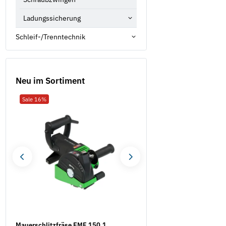
Ladungssicherung
Schleif-/Trenntechnik
Neu im Sortiment
Sale 16%
Neu
Mauerschlitzfräse EMF 150.1
Hochleistungs-Schneidfet