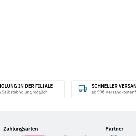
6mm
INOX, TF 41 
Metabo
1,42 €
*
10,25 €
*
1,03 € pro 1 S
OLUNG IN DER FILIALE
SCHNELLER VERSA
h Selbstabholung möglich
ab 99€ Versandkostenf
Zahlungsarten
Partner