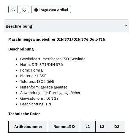
Frage zum Artikel
Beschreibung
Maschinengewindebohrer DIN 371/DIN 376 Dulo TIN
Beschreibung
Gewindeart: metrisches ISO-Gewinde
Norm: DIN 371/DIN 376
Form: Form B
Material: HSSE
Toleranz: ISO2 (6H)
Nutenform: gerade genutet
Anwendung: für Durchgangslöcher
Gewindenorm: DIN 13
Beschichtung: TiN
Technische Daten
Artikelnummer
Nennmaß D
L1
L2
D2