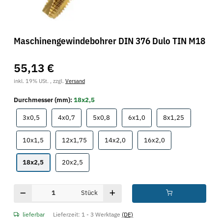
Maschinengewindebohrer DIN 376 Dulo TIN M18
55,13 €
inkl. 19% USt. , zzgl.
Versand
Durchmesser (mm):
18x2,5
3x0,5
4x0,7
5x0,8
6x1,0
8x1,25
3x0,5
4x0,7
5x0,8
6x1,0
8x1,25
10x1,5
12x1,75
14x2,0
16x2,0
10x1,5
12x1,75
14x2,0
16x2,0
18x2,5
20x2,5
18x2,5
20x2,5
Stück
lieferbar
Lieferzeit:
1 - 3 Werktage
(DE)