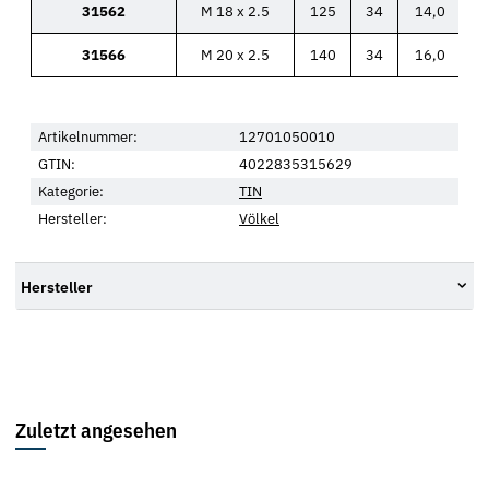
31562
M 18 x 2.5
125
34
14,0
31566
M 20 x 2.5
140
34
16,0
Artikelnummer:
12701050010
GTIN:
4022835315629
Kategorie:
TIN
Hersteller:
Völkel
Hersteller
Zuletzt angesehen