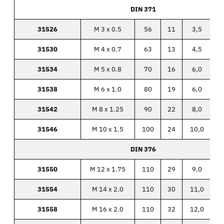
DIN 371
31526
M 3 x 0.5
56
11
3,5
31530
M 4 x 0.7
63
13
4,5
31534
M 5 x 0.8
70
16
6,0
31538
M 6 x 1.0
80
19
6,0
31542
M 8 x 1.25
90
22
8,0
31546
M 10 x 1.5
100
24
10,0
DIN 376
31550
M 12 x 1.75
110
29
9,0
31554
M 14 x 2.0
110
30
11,0
31558
M 16 x 2.0
110
32
12,0