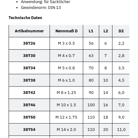
Anwendung: für Sacklöcher
Gewindenorm: DIN 13
Technische Daten
Artikelnummer
Nennmaß D
L1
L2
D2
38726
M 3 x 0.5
56
6
2,2
38730
M 4 x 0.7
63
7
2,8
38734
M 5 x 0.8
70
8
3,5
38738
M 6 x 1.0
80
10
4,5
38742
M 8 x 1.25
90
14
6,0
38746
M 10 x 1.5
100
16
7,0
38750
M 12 x 1.75
110
18
9,0
38754
M 14 x 2.0
110
20
11,0