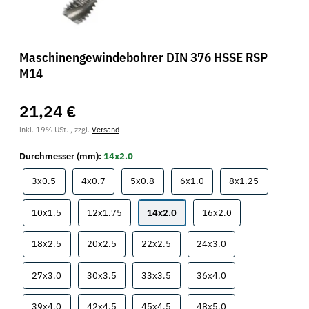
Maschinengewindebohrer DIN 376 HSSE RSP
M14
21,24 €
inkl. 19% USt. , zzgl.
Versand
Durchmesser (mm):
14x2.0
3x0.5
4x0.7
5x0.8
6x1.0
8x1.25
3x0.5
4x0.7
5x0.8
6x1.0
8x1.25
10x1.5
12x1.75
14x2.0
16x2.0
10x1.5
12x1.75
14x2.0
16x2.0
18x2.5
20x2.5
22x2.5
24x3.0
18x2.5
20x2.5
22x2.5
24x3.0
27x3.0
30x3.5
33x3.5
36x4.0
27x3.0
30x3.5
33x3.5
36x4.0
39x4.0
42x4.5
45x4.5
48x5.0
39x4.0
42x4.5
45x4.5
48x5.0