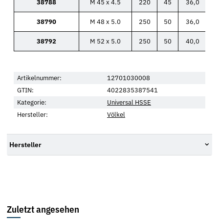
38788
M 45 x 4.5
220
45
36,0
38790
M 48 x 5.0
250
50
36,0
38792
M 52 x 5.0
250
50
40,0
Artikelnummer:
12701030008
GTIN:
4022835387541
Kategorie:
Universal HSSE
Hersteller:
Völkel
Hersteller
Zuletzt angesehen