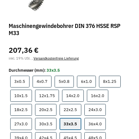
Maschinengewindebohrer DIN 376 HSSE RSP
M33
207,36 €
inkl. 19% USt. ,
Versandkostenfreie Lieferung
Durchmesser (mm):
33x3.5
3x0.5
4x0.7
5x0.8
6x1.0
8x1.25
3x0.5
4x0.7
5x0.8
6x1.0
8x1.25
10x1.5
12x1.75
14x2.0
16x2.0
10x1.5
12x1.75
14x2.0
16x2.0
18x2.5
20x2.5
22x2.5
24x3.0
18x2.5
20x2.5
22x2.5
24x3.0
27x3.0
30x3.5
33x3.5
36x4.0
27x3.0
30x3.5
33x3.5
36x4.0
39x4.0
42x4.5
45x4.5
48x5.0
39x4.0
42x4.5
45x4.5
48x5.0