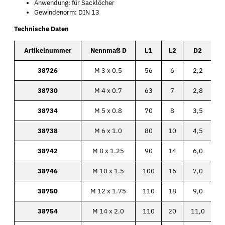
Anwendung: für Sacklöcher
Gewindenorm: DIN 13
Technische Daten
Artikelnummer
Nennmaß D
L1
L2
D2
38726
M 3 x 0.5
56
6
2,2
38730
M 4 x 0.7
63
7
2,8
38734
M 5 x 0.8
70
8
3,5
38738
M 6 x 1.0
80
10
4,5
38742
M 8 x 1.25
90
14
6,0
38746
M 10 x 1.5
100
16
7,0
38750
M 12 x 1.75
110
18
9,0
38754
M 14 x 2.0
110
20
11,0