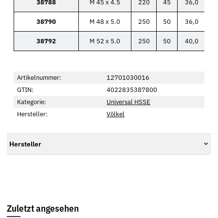
38788
M 45 x 4.5
220
45
36,0
38790
M 48 x 5.0
250
50
36,0
38792
M 52 x 5.0
250
50
40,0
Artikelnummer:
12701030016
GTIN:
4022835387800
Kategorie:
Universal HSSE
Hersteller:
Völkel
Hersteller
Zuletzt angesehen