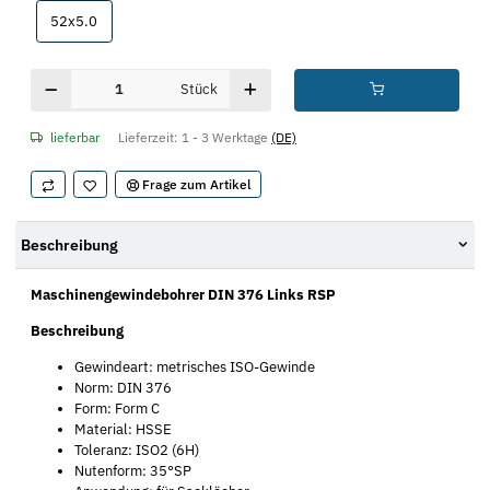
52x5.0
52x5.0
Stück
lieferbar
Lieferzeit:
1 - 3 Werktage
(DE)
Frage zum Artikel
Beschreibung
Maschinengewindebohrer DIN 376 Links RSP
Beschreibung
Gewindeart: metrisches ISO-Gewinde
Norm: DIN 376
Form: Form C
Material: HSSE
Toleranz: ISO2 (6H)
Nutenform: 35°SP