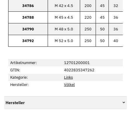
34786
M 42 x 4.5
200
45
32
34788
M 45 x 4.5
220
45
36
34790
M 48 x 5.0
250
50
36
34792
M 52 x 5.0
250
50
40
Artikelnummer:
12701200001
GTIN:
4022835347262
Kategorie:
Links
Hersteller:
Völkel
Hersteller