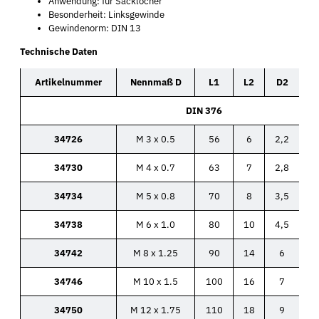
Anwendung: für Sacklöcher
Besonderheit: Linksgewinde
Gewindenorm: DIN 13
Technische Daten
Artikelnummer
Nennmaß D
L1
L2
D2
DIN 376
34726
M 3 x 0.5
56
6
2,2
34730
M 4 x 0.7
63
7
2,8
34734
M 5 x 0.8
70
8
3,5
34738
M 6 x 1.0
80
10
4,5
34742
M 8 x 1.25
90
14
6
34746
M 10 x 1.5
100
16
7
34750
M 12 x 1.75
110
18
9