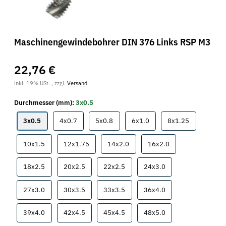
Maschinengewindebohrer DIN 376 Links RSP M3
22,76 €
inkl. 19% USt. , zzgl.
Versand
Durchmesser (mm):
3x0.5
3x0.5
4x0.7
5x0.8
6x1.0
8x1.25
3x0.5
4x0.7
5x0.8
6x1.0
8x1.25
10x1.5
12x1.75
14x2.0
16x2.0
10x1.5
12x1.75
14x2.0
16x2.0
18x2.5
20x2.5
22x2.5
24x3.0
18x2.5
20x2.5
22x2.5
24x3.0
27x3.0
30x3.5
33x3.5
36x4.0
27x3.0
30x3.5
33x3.5
36x4.0
39x4.0
42x4.5
45x4.5
48x5.0
39x4.0
42x4.5
45x4.5
48x5.0