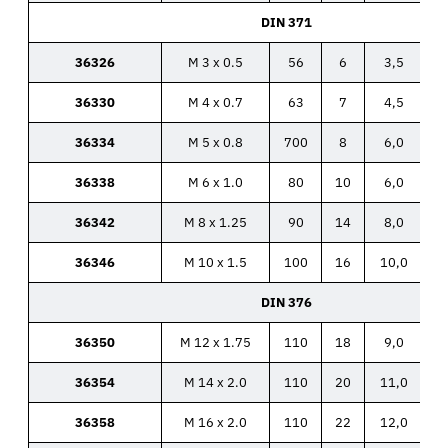
DIN 371
36326
M 3 x 0.5
56
6
3,5
36330
M 4 x 0.7
63
7
4,5
36334
M 5 x 0.8
700
8
6,0
36338
M 6 x 1.0
80
10
6,0
36342
M 8 x 1.25
90
14
8,0
36346
M 10 x 1.5
100
16
10,0
DIN 376
36350
M 12 x 1.75
110
18
9,0
36354
M 14 x 2.0
110
20
11,0
36358
M 16 x 2.0
110
22
12,0