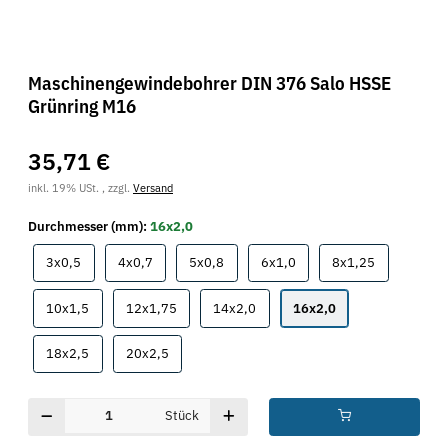
Maschinengewindebohrer DIN 376 Salo HSSE
Grünring M16
35,71 €
inkl. 19% USt. , zzgl.
Versand
Durchmesser (mm):
16x2,0
3x0,5
4x0,7
5x0,8
6x1,0
8x1,25
3x0,5
4x0,7
5x0,8
6x1,0
8x1,25
10x1,5
12x1,75
14x2,0
16x2,0
10x1,5
12x1,75
14x2,0
16x2,0
18x2,5
20x2,5
18x2,5
20x2,5
Stück