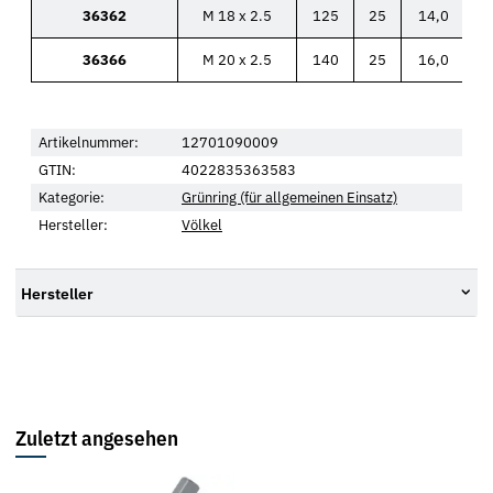
36362
M 18 x 2.5
125
25
14,0
36366
M 20 x 2.5
140
25
16,0
Artikelnummer:
12701090009
GTIN:
4022835363583
Kategorie:
Grünring (für allgemeinen Einsatz)
Hersteller:
Völkel
Hersteller
Zuletzt angesehen