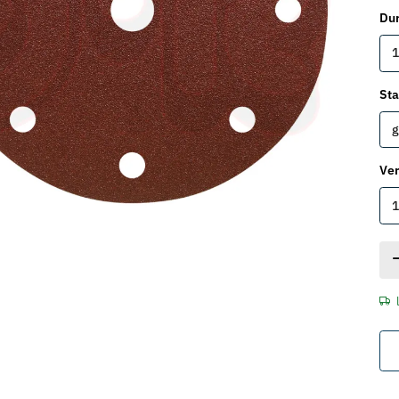
Dur
1
St
g
Ver
1