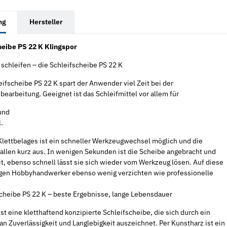
rkarten anzeigen
ng
Hersteller
heibe PS 22 K Klingspor
schleifen – die Schleifscheibe PS 22 K
eifscheibe PS 22 K spart der Anwender viel Zeit bei der
earbeitung. Geeignet ist das Schleifmittel vor allem für
und
.
Klettbelages ist ein schneller Werkzeugwechsel möglich und die
fallen kurz aus. In wenigen Sekunden ist die Scheibe angebracht und
t, ebenso schnell lässt sie sich wieder vom Werkzeug lösen. Auf diese
gen Hobbyhandwerker ebenso wenig verzichten wie professionelle
scheibe PS 22 K – beste Ergebnisse, lange Lebensdauer
ist eine kletthaftend konzipierte Schleifscheibe, die sich durch ein
 Zuverlässigkeit und Langlebigkeit auszeichnet. Per Kunstharz ist ein