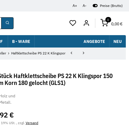
A+
A-
Preise (Brutto)
0
0,00 €
F
B - WARE
ANGEBOTE
NEU
ller
Haftklettscheibe PS 22 K Klingspor
Stück Haftklettscheibe PS 22 K Klingspor 150
 Korn 180 gelocht (GLS1)
Holz und
Metall.
,92 €
. 19% USt. , zzgl.
Versand