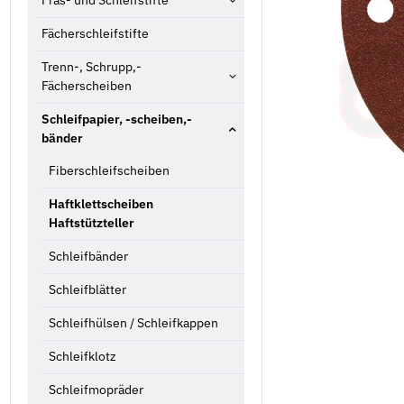
Fräs- und Schleifstifte
Fächerschleifstifte
Trenn-, Schrupp,-
Fächerscheiben
Schleifpapier, -scheiben,-
bänder
Fiberschleifscheiben
Haftklettscheiben
Haftstützteller
Schleifbänder
Schleifblätter
Schleifhülsen / Schleifkappen
Schleifklotz
Schleifmopräder