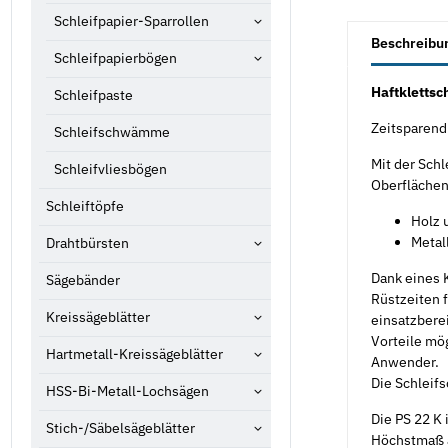
Schleifpapier-Sparrollen
weitere Registe
Beschreibu
Schleifpapierbögen
Haftklettsc
Schleifpaste
Zeitsparend 
Schleifschwämme
Mit der Schl
Schleifvliesbögen
Oberflächenb
Schleiftöpfe
Holz 
Metall
Drahtbürsten
Dank eines 
Sägebänder
Rüstzeiten 
Kreissägeblätter
einsatzberei
Vorteile mö
Hartmetall-Kreissägeblätter
Anwender.
Die Schleif
HSS-Bi-Metall-Lochsägen
Die PS 22 K 
Stich-/Säbelsägeblätter
Höchstmaß an