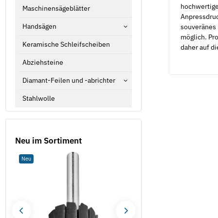
hochwertiges
Maschinensägeblätter
Anpressdruck
Handsägen
souveränes 
möglich. Pr
Keramische Schleifscheiben
daher auf d
Abziehsteine
Diamant-Feilen und -abrichter
Stahlwolle
Neu im Sortiment
Neu
Neu