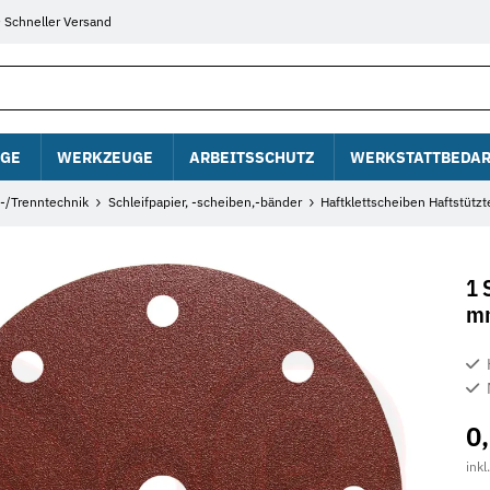
Schneller Versand
GE
WERKZEUGE
ARBEITSSCHUTZ
WERKSTATTBEDAR
f-/Trenntechnik
Schleifpapier, -scheiben,-bänder
Haftklettscheiben Haftstützte
1 
mm
0
inkl