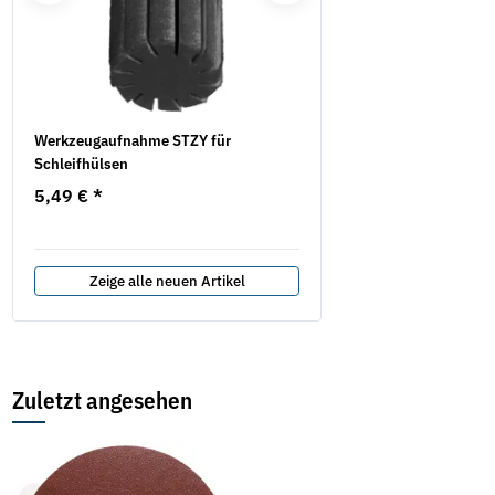
Werkzeugaufnahme STZY für
Rundbürste Stahldraht ge
Schleifhülsen
Schaft Ø 6mm Lessmann
5,49 €
*
4,76 € -
5,71 €
*
Zeige alle neuen Artikel
Zuletzt angesehen