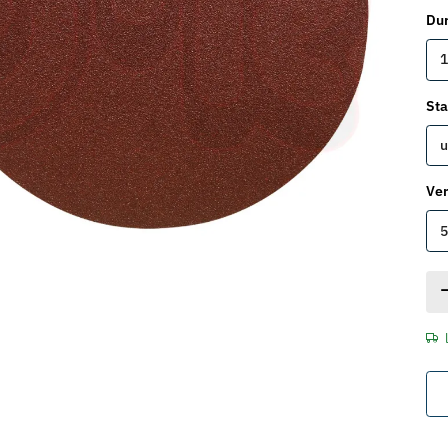
Dur
1
St
u
Ver
5