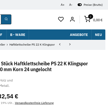
A+
A-
Preise (Brutto)
0
0,00 €
F
B - WARE
ANGEBOTE
NEU
ller
Haftklettscheibe PS 22 K Klingspor
 Stück Haftklettscheibe PS 22 K Klingspor
0 mm Korn 24 ungelocht
Holz und
Metall.
32,54 €
. 19% USt. ,
Versandkostenfreie Lieferung