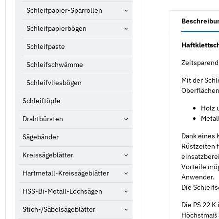
Schleifpapier-Sparrollen
weitere Registe
Beschreibu
Schleifpapierbögen
Haftklettsc
Schleifpaste
Zeitsparend 
Schleifschwämme
Mit der Schl
Schleifvliesbögen
Oberflächenb
Schleiftöpfe
Holz 
Metall
Drahtbürsten
Dank eines 
Sägebänder
Rüstzeiten 
Kreissägeblätter
einsatzberei
Vorteile mö
Hartmetall-Kreissägeblätter
Anwender.
Die Schleif
HSS-Bi-Metall-Lochsägen
Die PS 22 K 
Stich-/Säbelsägeblätter
Höchstmaß an