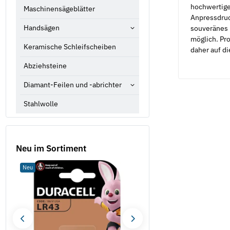
hochwertiges
Maschinensägeblätter
Anpressdruck
Handsägen
souveränes 
möglich. Pr
Keramische Schleifscheiben
daher auf d
Abziehsteine
Diamant-Feilen und -abrichter
Stahlwolle
Neu im Sortiment
Neu
Neu