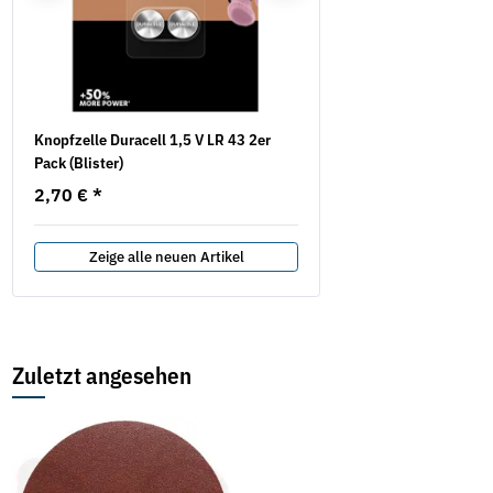
Knopfzelle Duracell 1,5 V LR 43 2er
Hochleistungs-Schneidfet
Pack (Blister)
Akawax
2,70 €
*
9,25 € -
17,74 €
*
Zeige alle neuen Artikel
Zuletzt angesehen