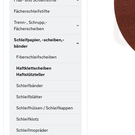
Fräs- und Schleifstifte
Fächerschleifstifte
Trenn-, Schrupp,-
Fächerscheiben
Schleifpapier, -scheiben,-
bänder
Fiberschleifscheiben
Haftklettscheiben
Haftstützteller
Schleifbänder
Schleifblätter
Schleifhülsen / Schleifkappen
Schleifklotz
Schleifmopräder