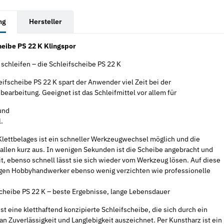
rkarten anzeigen
ng
Hersteller
heibe PS 22 K Klingspor
schleifen – die Schleifscheibe PS 22 K
eifscheibe PS 22 K spart der Anwender viel Zeit bei der
earbeitung. Geeignet ist das Schleifmittel vor allem für
und
.
Klettbelages ist ein schneller Werkzeugwechsel möglich und die
fallen kurz aus. In wenigen Sekunden ist die Scheibe angebracht und
t, ebenso schnell lässt sie sich wieder vom Werkzeug lösen. Auf diese
gen Hobbyhandwerker ebenso wenig verzichten wie professionelle
scheibe PS 22 K – beste Ergebnisse, lange Lebensdauer
ist eine kletthaftend konzipierte Schleifscheibe, die sich durch ein
 Zuverlässigkeit und Langlebigkeit auszeichnet. Per Kunstharz ist ein