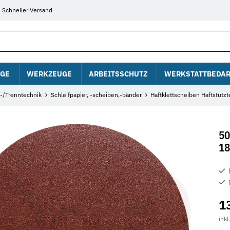
Schneller Versand
GE
WERKZEUGE
ARBEITSSCHUTZ
WERKSTATTBEDAR
f-/Trenntechnik
Schleifpapier, -scheiben,-bänder
Haftklettscheiben Haftstützte
50
18
1
inkl