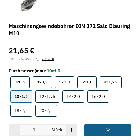
Maschinengewindebohrer DIN 371 Salo Blauring
M10
21,65 €
inkl. 19% USt. , zzgl.
Versand
Durchmesser (mm):
10x1,5
3x0,5
4x0,7
5x0,8
6x1,0
8x1,25
3x0,5
4x0,7
5x0,8
6x1,0
8x1,25
10x1,5
12x1,75
14x2,0
16x2,0
10x1,5
12x1,75
14x2,0
16x2,0
18x2,5
20x2,5
18x2,5
20x2,5
Stück