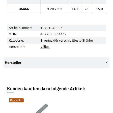
36466
M 20 x 2.5
140
25
16,0
Artikelnummer:
12701040006
GTIN:
4022835364467
Kategorie:
Blauring (für verschleißfeste Stähle)
Hersteller:
Völkel
Hersteller
Kunden kauften dazu folgende Artikel:
Bestseller