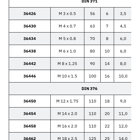
DIN 371
36426
M 3 x 0.5
56
6
3,5
36430
M 4 x 0.7
63
7
4,5
36434
M 5 x 0.8
70
8
6,0
36438
M 6 x 1.0
80
10
6,0
36442
M 8 x 1.25
90
14
8,0
36446
M 10 x 1.5
100
16
10,0
DIN 376
36450
M 12 x 1.75
110
18
9,0
36454
M 14 x 2.0
110
20
11,0
36458
M 16 x 2.0
110
22
12,0
36462
M 18 x 2.5
125
25
14,0