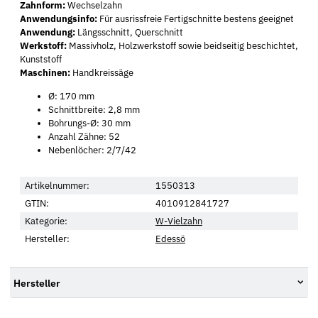
Zahnform:
Wechselzahn
Anwendungsinfo:
Für ausrissfreie Fertigschnitte bestens geeignet
Anwendung:
Längsschnitt, Querschnitt
Werkstoff:
Massivholz, Holzwerkstoff sowie beidseitig beschichtet,
Kunststoff
Maschinen:
Handkreissäge
Ø: 170 mm
Schnittbreite: 2,8 mm
Bohrungs-Ø: 30 mm
Anzahl Zähne: 52
Nebenlöcher: 2/7/42
Artikelnummer:
1550313
GTIN:
4010912841727
Kategorie:
W-Vielzahn
Hersteller:
Edessö
Hersteller