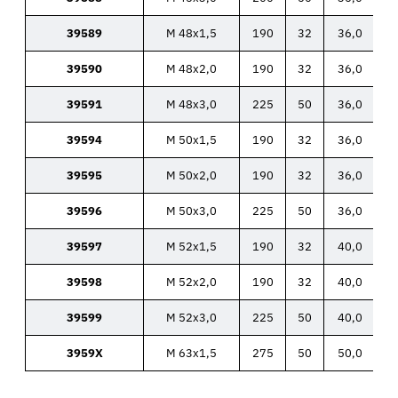
39589
M 48x1,5
190
32
36,0
39590
M 48x2,0
190
32
36,0
39591
M 48x3,0
225
50
36,0
39594
M 50x1,5
190
32
36,0
39595
M 50x2,0
190
32
36,0
39596
M 50x3,0
225
50
36,0
39597
M 52x1,5
190
32
40,0
39598
M 52x2,0
190
32
40,0
39599
M 52x3,0
225
50
40,0
3959X
M 63x1,5
275
50
50,0