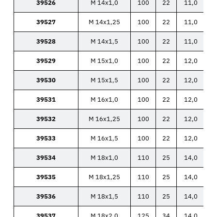
39526
M 14x1,0
100
22
11,0
39527
M 14x1,25
100
22
11,0
39528
M 14x1,5
100
22
11,0
39529
M 15x1,0
100
22
12,0
39530
M 15x1,5
100
22
12,0
39531
M 16x1,0
100
22
12,0
39532
M 16x1,25
100
22
12,0
39533
M 16x1,5
100
22
12,0
39534
M 18x1,0
110
25
14,0
39535
M 18x1,25
110
25
14,0
39536
M 18x1,5
110
25
14,0
39537
M 18x2,0
125
34
14,0