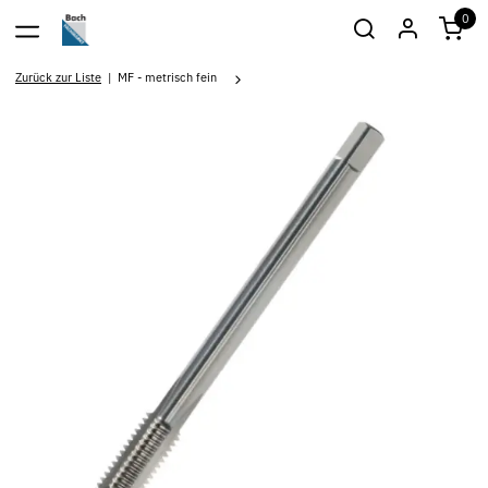
0
Zurück zur Liste
MF - metrisch fein