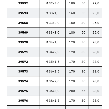
39592
M 32x3,0
180
50
22,0
39593
M 33x1,5
160
30
25,0
39568
M 33x2,0
160
30
25,0
39569
M 33x3,0
180
50
25,0
39570
M 34x1,5
170
30
28,0
39571
M 34x2,0
170
30
28,0
39572
M 35x1,5
170
30
28,0
39573
M 36x1,5
170
30
28,0
39574
M 36x2,0
170
30
28,0
39575
M 36x3,0
200
56
28,0
39576
M 38x1,5
170
30
28,0